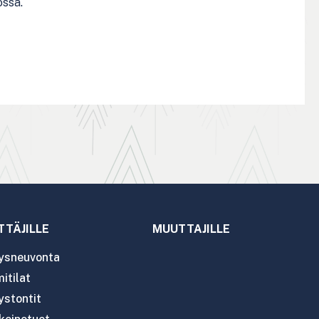
ossa.
TTÄJILLE
MUUTTAJILLE
tysneuvonta
itilat
ystontit