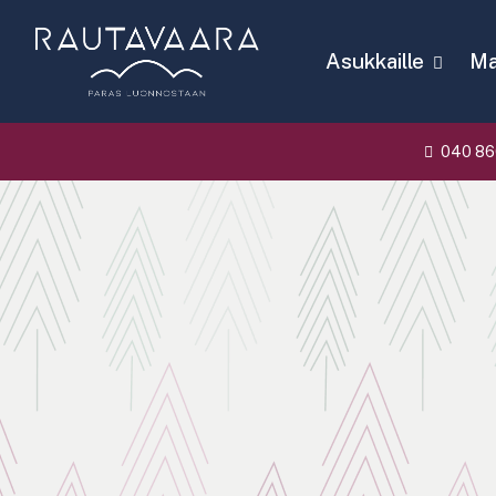
Asukkaille
Mat
040 86