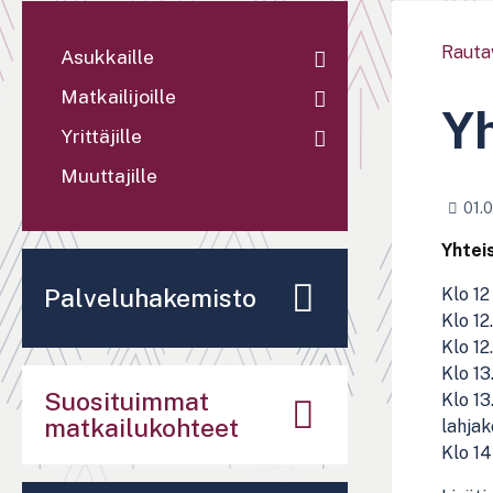
Rauta
Asukkaille
Matkailijoille
Yh
Yrittäjille
Muuttajille
01.
Yhteis
Palveluhakemisto
Klo 1
Klo 12
Klo 12
Klo 1
Suosituimmat
Klo 1
matkailukohteet
lahjak
Klo 1