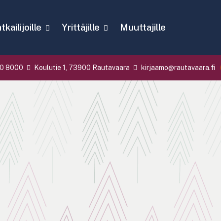
kailijoille
Yrittäjille
Muuttajille
0 8000
Koulutie 1, 73900 Rautavaara
kirjaamo@rautavaara.fi