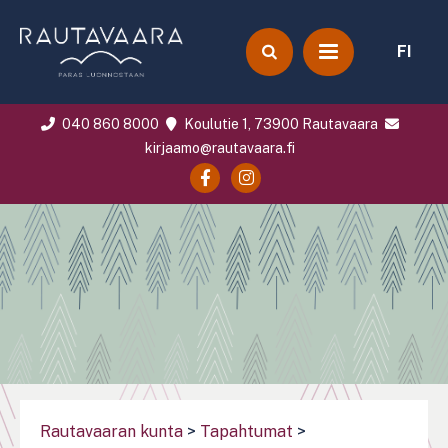
FI
040 860 8000
Koulutie 1, 73900 Rautavaara
kirjaamo@rautavaara.fi
Rautavaaran kunta
>
Tapahtumat
>