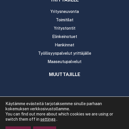
Yritysneuvonta
Toimitilat
Yritystontit
Elinkeinotuet
Hankinnat
Työllisyyspalvelut yrittäjälle
Maaseutupalvelut
MUUTTAJILLE
Käytämme evästeitä tarjotaksemme sinulle parhaan
kokemuksen verkkosivustollamme.
Copyright 2020 Rautavaaran kunta
You can find out more about which cookies we are using or
Tietosuoja
Saavutettavuus
switch them off in
settings
.