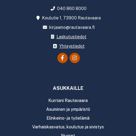
040 860 8000
Koulutie 1, 73900 Rautavaara
kirjaamo@rautavaara.fi
Laskutustiedot
Yhteystiedot
ASUKKAILLE
Kuntani Rautavaara
Asuminen ja ympäristö
Elinkeino- ja työelämä
Varhaiskasvatus, koulutus ja sivistys
Nuoret