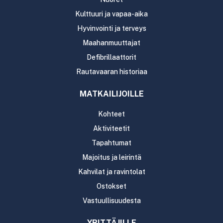
Kulttuuri ja vapaa-aika
Hyvinvointi ja terveys
Maahanmuuttajat
Defibrillaattorit
Rautavaaran historiaa
MATKAILIJOILLE
Kohteet
Aktiviteetit
Tapahtumat
Majoitus ja leirintä
Kahvilat ja ravintolat
Ostokset
Vastuullisuudesta
YRITTÄJILLE