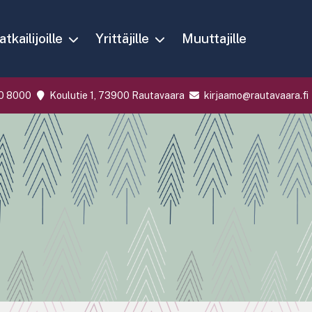
tkailijoille
Yrittäjille
Muuttajille
0 8000
Koulutie 1, 73900 Rautavaara
kirjaamo@rautavaara.fi