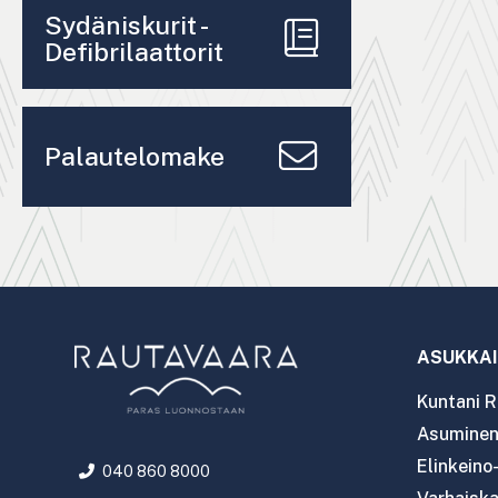
Sydäniskurit -
Defibrilaattorit
Palautelomake
ASUKKAI
Kuntani R
Asuminen 
Elinkeino
040 860 8000