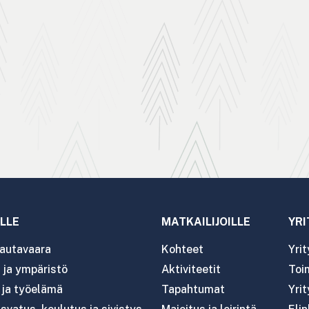
LLE
MATKAILIJOILLE
YRI
autavaara
Kohteet
Yri
ja ympäristö
Aktiviteetit
Toim
- ja työelämä
Tapahtumat
Yrit