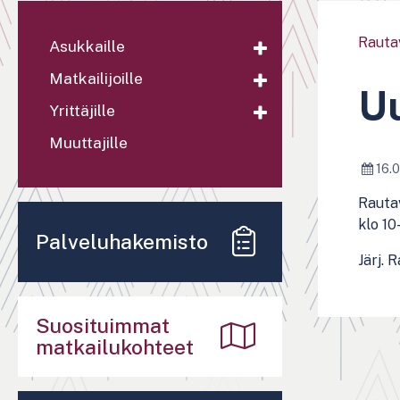
Rauta
Asukkaille
Matkailijoille
Uu
Yrittäjille
Muuttajille
16.0
Rautav
klo 10-
Palveluhakemisto
Järj. 
Suosituimmat
matkailukohteet