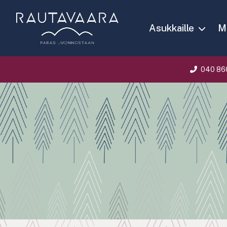
Asukkaille
Ma
040 86