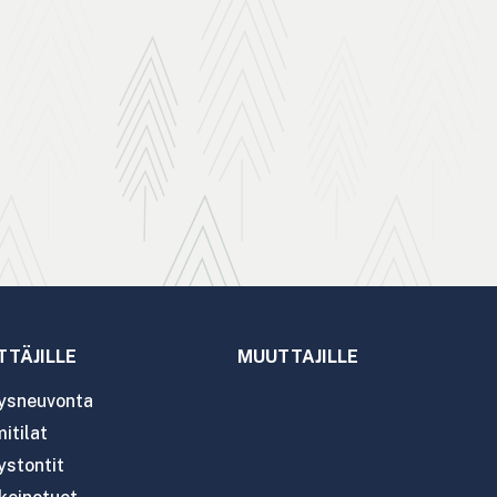
TTÄJILLE
MUUTTAJILLE
tysneuvonta
itilat
ystontit