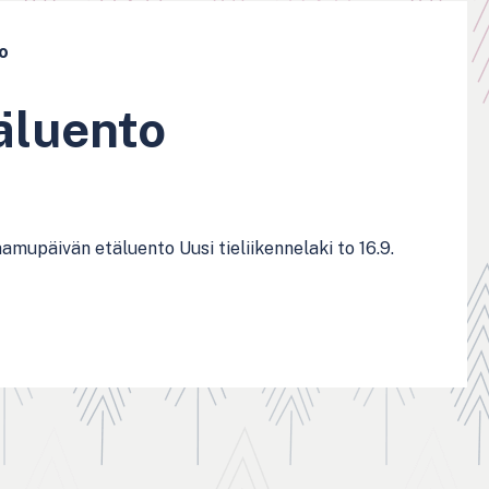
to
täluento
amupäivän etäluento Uusi tieliikennelaki to 16.9.