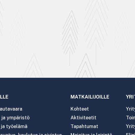
LLE
MATKAILIJOILLE
YRI
autavaara
Kohteet
Yri
ja ympäristö
Aktiviteetit
Toim
- ja työelämä
Tapahtumat
Yrit