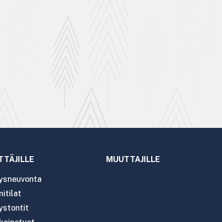
TTÄJILLE
MUUTTAJILLE
tysneuvonta
itilat
ystontit