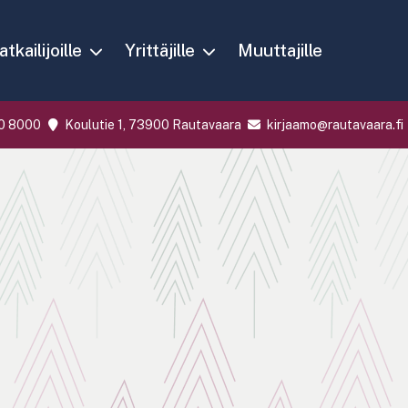
tkailijoille
Yrittäjille
Muuttajille
0 8000
Koulutie 1, 73900 Rautavaara
kirjaamo@rautavaara.fi