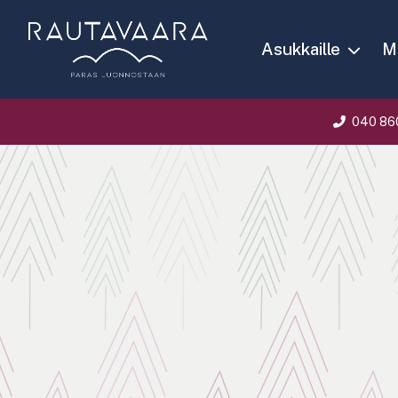
Asukkaille
Ma
040 86