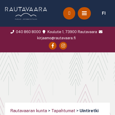
FI
040 860 8000
Koulutie 1, 73900 Rautavaara
kirjaamo@rautavaara.fi
Rautavaaran kunta
>
Tapahtumat
>
Uintiretki