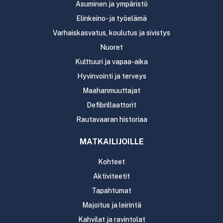
Asuminen ja ympäristö
Elinkeino- ja työelämä
Varhaiskasvatus, koulutus ja sivistys
Nuoret
Kulttuuri ja vapaa-aika
Hyvinvointi ja terveys
Maahanmuuttajat
Defibrillaattorit
Rautavaaran historiaa
MATKAILIJOILLE
Kohteet
Aktiviteetit
Tapahtumat
Majoitus ja leirintä
Kahvilat ja ravintolat