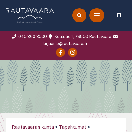
FI
040 860 8000
Koulutie 1, 73900 Rautavaara
kirjaamo@rautavaara.fi
Rautavaaran kunta
>
Tapahtumat
>