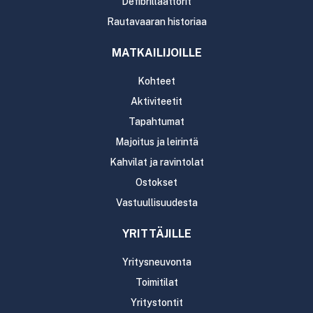
Defibrillaattorit
Rautavaaran historiaa
MATKAILIJOILLE
Kohteet
Aktiviteetit
Tapahtumat
Majoitus ja leirintä
Kahvilat ja ravintolat
Ostokset
Vastuullisuudesta
YRITTÄJILLE
Yritysneuvonta
Toimitilat
Yritystontit