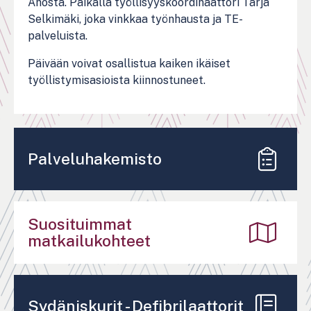
Ahosta. Paikalla työllisyyskoordinaattori Tarja
Selkimäki, joka vinkkaa työnhausta ja TE-
palveluista.
Päivään voivat osallistua kaiken ikäiset
työllistymisasioista kiinnostuneet.
Palveluhakemisto
Suosituimmat
matkailukohteet
Sydäniskurit - Defibrilaattorit