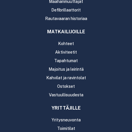
Maahanmuuttajat
Defibrillaattorit
Rautavaaran historiaa
MATKAILIJOILLE
Kohteet
Aktiviteetit
Tapahtumat
Majoitus ja leirintä
Kahvilat ja ravintolat
Ostokset
Vastuullisuudesta
YRITTÄJILLE
Yritysneuvonta
Toimitilat