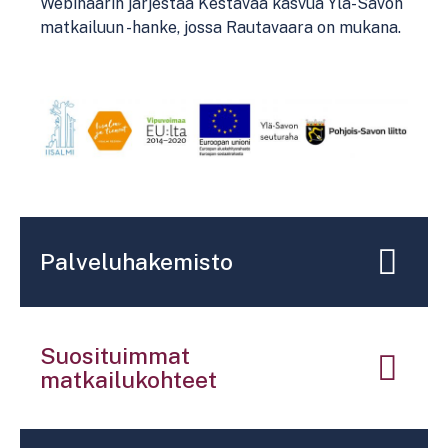
Webinaarin järjestää Kestävää kasvua Ylä-Savon
matkailuun -hanke, jossa Rautavaara on mukana.
Palveluhakemisto
Suosituimmat
matkailukohteet