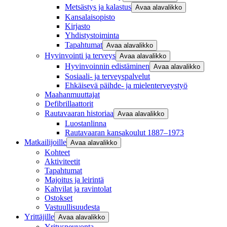
Metsästys ja kalastus
Avaa alavalikko
Kansalaisopisto
Kirjasto
Yhdistystoiminta
Tapahtumat
Avaa alavalikko
Hyvinvointi ja terveys
Avaa alavalikko
Hyvinvoinnin edistäminen
Avaa alavalikko
Sosiaali- ja terveyspalvelut
Ehkäisevä päihde- ja mielenterveystyö
Maahanmuuttajat
Defibrillaattorit
Rautavaaran historiaa
Avaa alavalikko
Luostanlinna
Rautavaaran kansakoulut 1887–1973
Matkailijoille
Avaa alavalikko
Kohteet
Aktiviteetit
Tapahtumat
Majoitus ja leirintä
Kahvilat ja ravintolat
Ostokset
Vastuullisuudesta
Yrittäjille
Avaa alavalikko
Yritysneuvonta