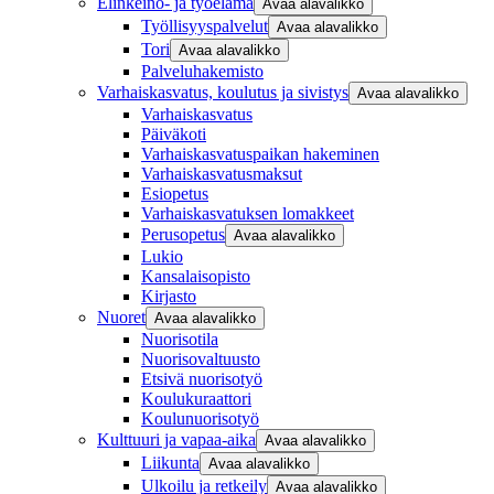
Elinkeino- ja työelämä
Avaa alavalikko
Työllisyyspalvelut
Avaa alavalikko
Tori
Avaa alavalikko
Palveluhakemisto
Varhaiskasvatus, koulutus ja sivistys
Avaa alavalikko
Varhaiskasvatus
Päiväkoti
Varhaiskasvatuspaikan hakeminen
Varhaiskasvatusmaksut
Esiopetus
Varhaiskasvatuksen lomakkeet
Perusopetus
Avaa alavalikko
Lukio
Kansalaisopisto
Kirjasto
Nuoret
Avaa alavalikko
Nuorisotila
Nuorisovaltuusto
Etsivä nuorisotyö
Koulukuraattori
Koulunuorisotyö
Kulttuuri ja vapaa-aika
Avaa alavalikko
Liikunta
Avaa alavalikko
Ulkoilu ja retkeily
Avaa alavalikko