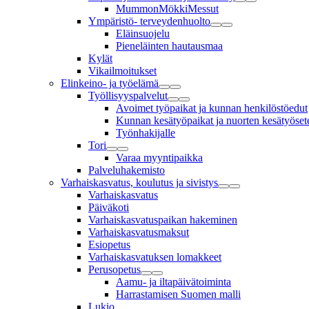
MummonMökkiMessut
Ympäristö- terveydenhuolto
Eläinsuojelu
Pieneläinten hautausmaa
Kylät
Vikailmoitukset
Elinkeino- ja työelämä
Työllisyyspalvelut
Avoimet työpaikat ja kunnan henkilöstöedut
Kunnan kesätyöpaikat ja nuorten kesätyösete
Työnhakijalle
Tori
Varaa myyntipaikka
Palveluhakemisto
Varhaiskasvatus, koulutus ja sivistys
Varhaiskasvatus
Päiväkoti
Varhaiskasvatuspaikan hakeminen
Varhaiskasvatusmaksut
Esiopetus
Varhaiskasvatuksen lomakkeet
Perusopetus
Aamu- ja iltapäivätoiminta
Harrastamisen Suomen malli
Lukio