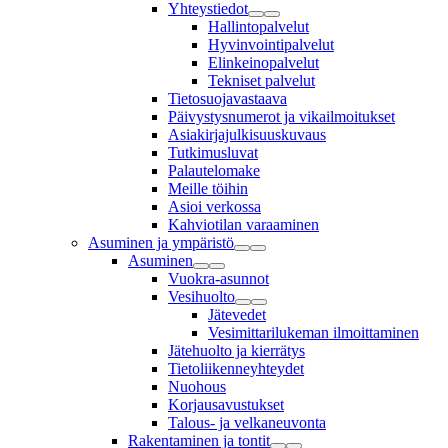
Yhteystiedot
Hallintopalvelut
Hyvinvointipalvelut
Elinkeinopalvelut
Tekniset palvelut
Tietosuojavastaava
Päivystysnumerot ja vikailmoitukset
Asiakirjajulkisuuskuvaus
Tutkimusluvat
Palautelomake
Meille töihin
Asioi verkossa
Kahviotilan varaaminen
Asuminen ja ympäristö
Asuminen
Vuokra-asunnot
Vesihuolto
Jätevedet
Vesimittarilukeman ilmoittaminen
Jätehuolto ja kierrätys
Tietoliikenneyhteydet
Nuohous
Korjausavustukset
Talous- ja velkaneuvonta
Rakentaminen ja tontit