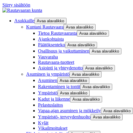
Siirry sisältöön
Asukkaille
Avaa alavalikko
Kuntani Rautavaara
Avaa alavalikko
Tietoa Rautavaarasta
Avaa alavalikko
Ajankohtaista
Päätöksenteko
Avaa alavalikko
Osallisuus ja vaikuttaminen
Avaa alavalikko
Vauvaraha
Rautavaara-tuotteet
Asiointi ja yhteydenotto
Avaa alavalikko
Asuminen ja ympäristö
Avaa alavalikko
Asuminen
Avaa alavalikko
Rakentaminen ja tontit
Avaa alavalikko
Ympäristö
Avaa alavalikko
Kadut ja liikenne
Avaa alavalikko
Pelastuslaitos
Vapaa-ajan asuminen ja mökkeily
Avaa alavalikko
Ympäristö- terveydenhuolto
Avaa alavalikko
Kylät
Vikailmoitukset