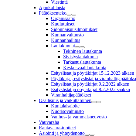
Viestintä
Ajankohtaista
Päätöksenteko
Organisaatio
Kuulutukset
Sidonnaisuusilmoitukset
Kunnanvaltuusto
Kunnanhallitus
Lautakunnat
Tekninen lautakunta
Sivistyslautakunta
Tarkastuslautakunta
Keskusvaalilautakunta
Esityslistat ja pöytäkirjat 15.12.2023 alkaen
Pöytäkirjat, esityslistat ja viranhaltijapäätö
Esityslistat ja pöytäkirjat 9.2.2022 alkaen
Esityslistat ja pöytäkirjat 8.2.2022 saakka
Viranhaltijapäätökset
Osallisuus ja vaikuttaminen
Kuntalaisaloite
Nuorisovaltuusto
Vanhus- ja vammaisneuvosto
Vauvaraha
Rautavaara-tuotteet
Asiointi ja yhteydenotto