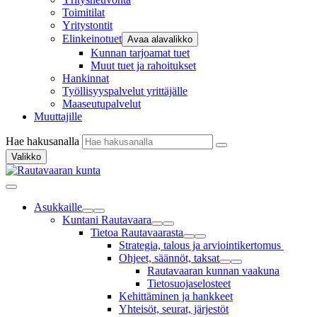
Toimitilat
Yritystontit
Elinkeinotuet
Avaa alavalikko
Kunnan tarjoamat tuet
Muut tuet ja rahoitukset
Hankinnat
Työllisyyspalvelut yrittäjälle
Maaseutupalvelut
Muuttajille
Hae hakusanalla
Valikko
Asukkaille
Kuntani Rautavaara
Tietoa Rautavaarasta
Strategia, talous ja arviointikertomus
Ohjeet, säännöt, taksat
Rautavaaran kunnan vaakuna
Tietosuojaselosteet
Kehittäminen ja hankkeet
Yhteisöt, seurat, järjestöt