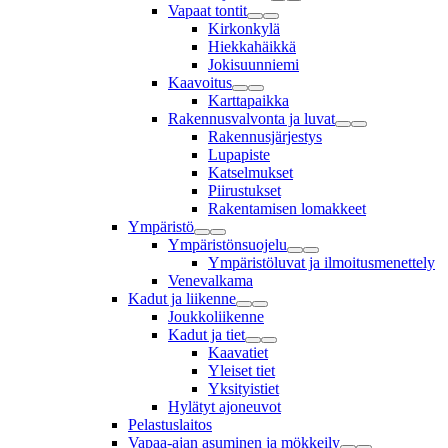
Vapaat tontit
Kirkonkylä
Hiekkahäikkä
Jokisuunniemi
Kaavoitus
Karttapaikka
Rakennusvalvonta ja luvat
Rakennusjärjestys
Lupapiste
Katselmukset
Piirustukset
Rakentamisen lomakkeet
Ympäristö
Ympäristönsuojelu
Ympäristöluvat ja ilmoitusmenettely
Venevalkama
Kadut ja liikenne
Joukkoliikenne
Kadut ja tiet
Kaavatiet
Yleiset tiet
Yksityistiet
Hylätyt ajoneuvot
Pelastuslaitos
Vapaa-ajan asuminen ja mökkeily