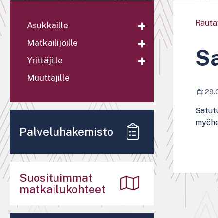
Rauta
Asukkaille
Matkailijoille
S
Yrittäjille
Muuttajille
29.
Satutu
myöhe
Palveluhakemisto
Suosituimmat
matkailukohteet