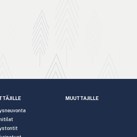
TTÄJILLE
MUUTTAJILLE
tysneuvonta
itilat
ystontit