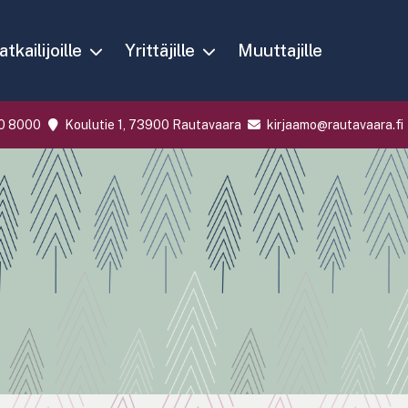
tkailijoille
Yrittäjille
Muuttajille
0 8000
Koulutie 1, 73900 Rautavaara
kirjaamo@rautavaara.fi