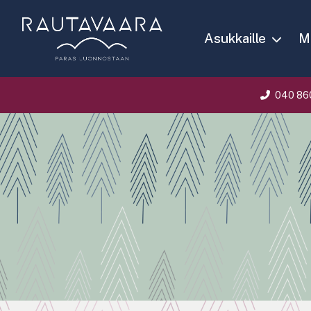
Asukkaille
Ma
040 86