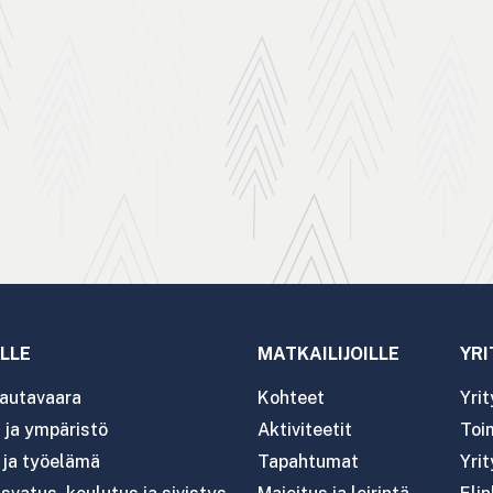
LLE
MATKAILIJOILLE
YRI
autavaara
Kohteet
Yri
ja ympäristö
Aktiviteetit
Toim
- ja työelämä
Tapahtumat
Yrit