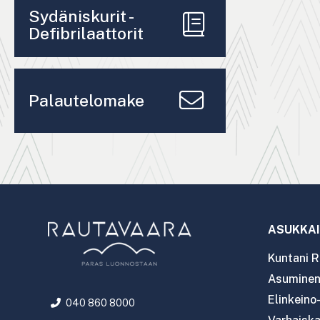
Sydäniskurit -
Defibrilaattorit
Palautelomake
ASUKKAI
Kuntani R
Asuminen 
Elinkeino
040 860 8000