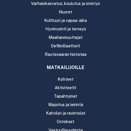
Varhaiskasvatus, koulutus ja sivistys
Nuoret
Kulttuuri ja vapaa-aika
Hyvinvointi ja terveys
Maahanmuuttajat
Defibrillaattorit
Rautavaaran historiaa
MATKAILIJOILLE
Kohteet
Aktiviteetit
Tapahtumat
Majoitus ja leirintä
Kahvilat ja ravintolat
Ostokset
Vastuullisuudesta