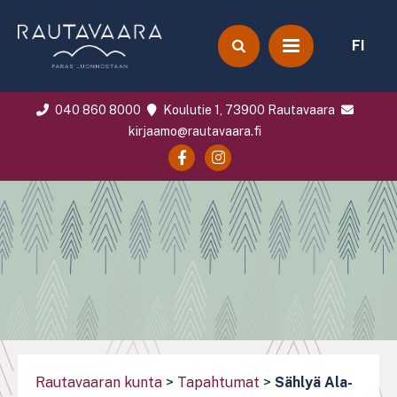
FI
040 860 8000
Koulutie 1, 73900 Rautavaara
kirjaamo@rautavaara.fi
Rautavaaran kunta
>
Tapahtumat
>
Sählyä Ala-