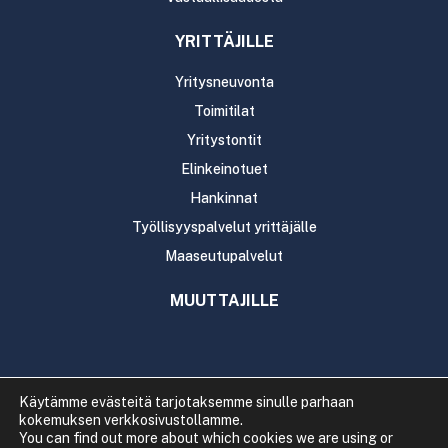
YRITTÄJILLE
Yritysneuvonta
Toimitilat
Yritystontit
Elinkeinotuet
Hankinnat
Työllisyyspalvelut yrittäjälle
Maaseutupalvelut
MUUTTAJILLE
Käytämme evästeitä tarjotaksemme sinulle parhaan
kokemuksen verkkosivustollamme.
Copyright 2020 Rautavaaran kunta
You can find out more about which cookies we are using or
Tietosuoja
Saavutettavuus