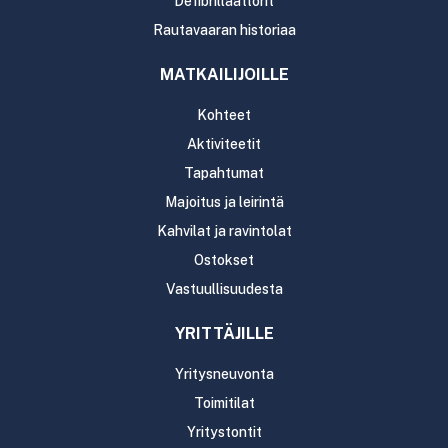
Defibrillaattorit
Rautavaaran historiaa
MATKAILIJOILLE
Kohteet
Aktiviteetit
Tapahtumat
Majoitus ja leirintä
Kahvilat ja ravintolat
Ostokset
Vastuullisuudesta
YRITTÄJILLE
Yritysneuvonta
Toimitilat
Yritystontit