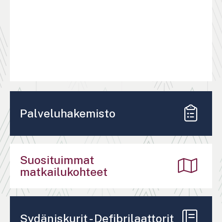
Palveluhakemisto
Suosituimmat
matkailukohteet
Sydäniskurit - Defibrilaattorit