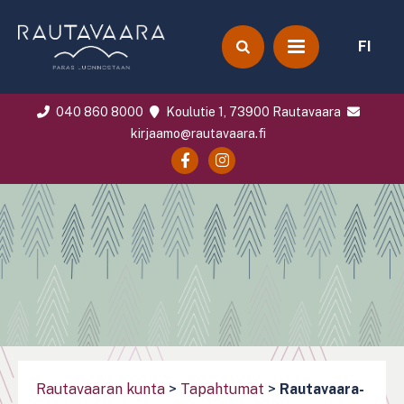
FI
040 860 8000
Koulutie 1, 73900 Rautavaara
kirjaamo@rautavaara.fi
Rautavaaran kunta
>
Tapahtumat
>
Rautavaara-