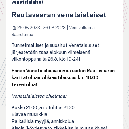
venetsialaiset
Rautavaaran venetsialaiset
26.08.2023 - 26.08.2023
|
Venevalkama,
Saarelantie
Tunnelmalliset ja suositut Venetsialaiset
järjestetään taas elokuun viimeisenä
viikonloppuna la 26.8. klo 19-24!
Ennen Venetsialaisia myös uuden Rautavaaran
karttatolpan vihkiäistilaisuus klo 18.00,
tervetuloa!
Venetsialaisten ohjelmaa:
Kokko 21.00 ja ilotulitus 21.30
Elävää musiikkia
Paikallisia myyjiä, anniskelua
Kisoja (köydenveto, tikkakisa ja muuta kivaa)