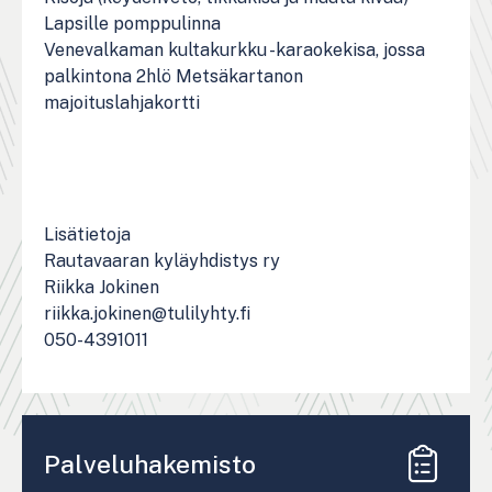
Lapsille pomppulinna
Venevalkaman kultakurkku -karaokekisa, jossa
palkintona 2hlö Metsäkartanon
majoituslahjakortti
Lisätietoja
Rautavaaran kyläyhdistys ry
Riikka Jokinen
riikka.jokinen@tulilyhty.fi
050-4391011
Palveluhakemisto