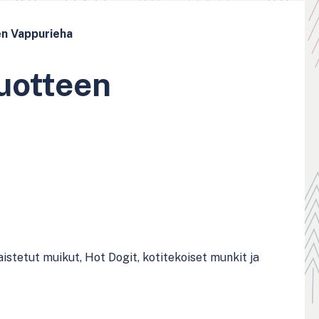
en Vappurieha
uotteen
istetut muikut, Hot Dogit, kotitekoiset munkit ja