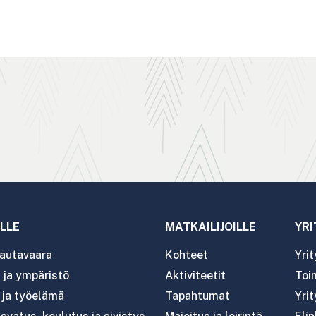
LLE
MATKAILIJOILLE
YRI
autavaara
Kohteet
Yri
ja ympäristö
Aktiviteetit
Toim
- ja työelämä
Tapahtumat
Yrit