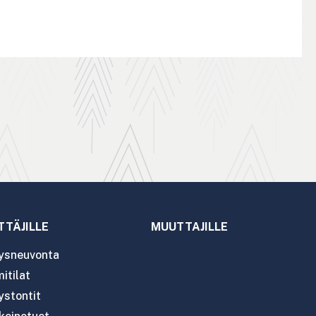
TTÄJILLE
MUUTTAJILLE
tysneuvonta
itilat
ystontit