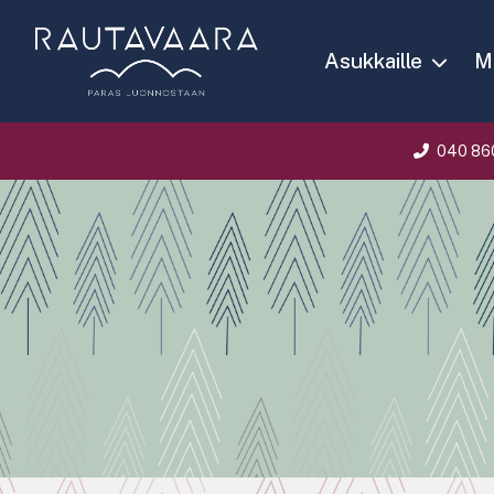
Asukkaille
Ma
040 86