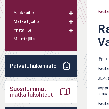
Rauta
Asukkaille
Matkailijoille
Ra
Yrittäjille
V
Muuttajille
30.
Palveluhakemisto
Rauta
30.4. 
Suosituimmat
Vappuh
matkailukohteet
simaa.
Rautav