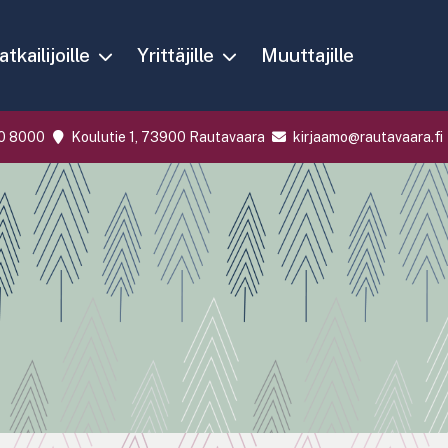
tkailijoille
Yrittäjille
Muuttajille
0 8000
Koulutie 1, 73900 Rautavaara
kirjaamo@rautavaara.fi