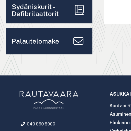
Sydäniskurit -
Defibrilaattorit
Palautelomake
ASUKKAI
Kuntani R
Asuminen 
Elinkeino
040 860 8000