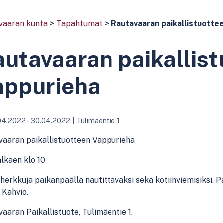
vaaran kunta
>
Tapahtumat
>
Rautavaaran paikallistuotte
utavaaran paikallist
appurieha
04.2022 - 30.04.2022
|
Tulimäentie 1
vaaran paikallistuotteen Vappurieha
alkaen klo 10
erkkuja paikanpäällä nautittavaksi sekä kotiinviemisiksi. Pa
 Kahvio.
aaran Paikallistuote, Tulimäentie 1.