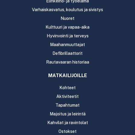
Elinkeino- ja työelämä
Varhaiskasvatus, koulutus ja sivistys
Nuoret
Kulttuuri ja vapaa-aika
Hyvinvointi ja terveys
Maahanmuuttajat
Defibrillaattorit
Rautavaaran historiaa
MATKAILIJOILLE
Kohteet
Aktiviteetit
Tapahtumat
Majoitus ja leirintä
Kahvilat ja ravintolat
Ostokset