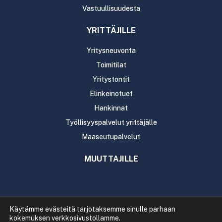
Vastuullisuudesta
YRITTÄJILLE
Yritysneuvonta
Toimitilat
Yritystontit
Elinkeinotuet
Hankinnat
Työllisyyspalvelut yrittäjälle
Maaseutupalvelut
MUUTTAJILLE
Käytämme evästeitä tarjotaksemme sinulle parhaan
kokemuksen verkkosivustollamme.
Copyright 2020 Rautavaaran kunta