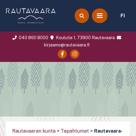
FI
040 860 8000
Koulutie 1, 73900 Rautavaara
kirjaamo@rautavaara.fi
Rautavaaran kunta
>
Tapahtumat
>
Rautavaara-