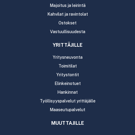
Majoitus ja leirintä
Kahvilat ja ravintolat
Ostokset
Vastuullisuudesta
YRITTÄJILLE
Yritysneuvonta
Toimitilat
Yritystontit
Elinkeinotuet
Hankinnat
Työllisyyspalvelut yrittäjälle
Maaseutupalvelut
MUUTTAJILLE