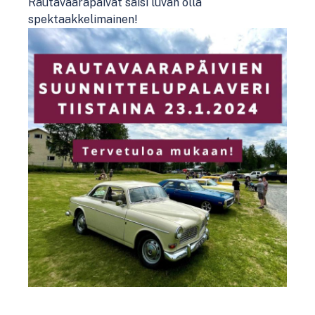
Rautavaarapäivät saisi luvan olla
spektaakkelimainen!