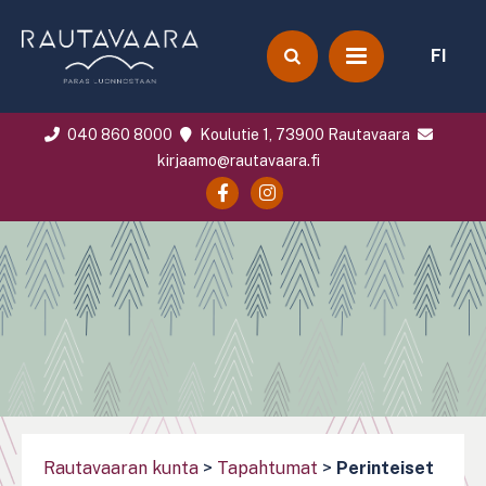
FI
040 860 8000
Koulutie 1, 73900 Rautavaara
kirjaamo@rautavaara.fi
Rautavaaran kunta
>
Tapahtumat
>
Perinteiset