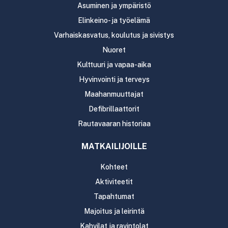
Asuminen ja ympäristö
Elinkeino- ja työelämä
Varhaiskasvatus, koulutus ja sivistys
Nuoret
Kulttuuri ja vapaa-aika
Hyvinvointi ja terveys
Maahanmuuttajat
Defibrillaattorit
Rautavaaran historiaa
MATKAILIJOILLE
Kohteet
Aktiviteetit
Tapahtumat
Majoitus ja leirintä
Kahvilat ja ravintolat