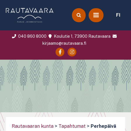
FI
040 860 8000
Koulutie 1, 73900 Rautavaara
kirjaamo@rautavaara.fi
Rautavaaran kunta
>
Tapahtumat
>
Perhepäivä