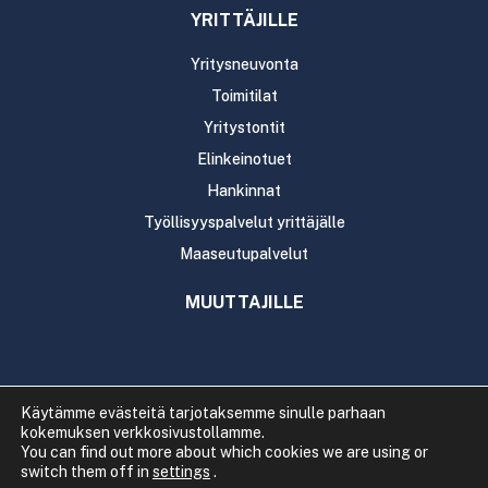
YRITTÄJILLE
Yritysneuvonta
Toimitilat
Yritystontit
Elinkeinotuet
Hankinnat
Työllisyyspalvelut yrittäjälle
Maaseutupalvelut
MUUTTAJILLE
Käytämme evästeitä tarjotaksemme sinulle parhaan
kokemuksen verkkosivustollamme.
Copyright 2020 Rautavaaran kunta
You can find out more about which cookies we are using or
Tietosuoja
Saavutettavuus
switch them off in
settings
.