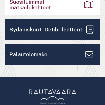
Suosituimmat
matkailukohteet
Sydäniskurit - Defibrilaattorit
Palautelomake