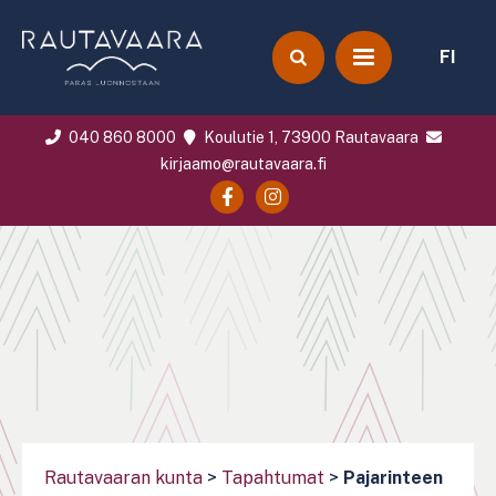
FI
040 860 8000
Koulutie 1, 73900 Rautavaara
kirjaamo@rautavaara.fi
Rautavaaran kunta
>
Tapahtumat
>
Pajarinteen