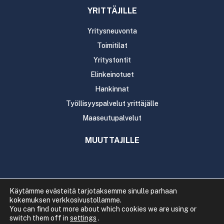
YRITTÄJILLE
Yritysneuvonta
Toimitilat
Yritystontit
Elinkeinotuet
Hankinnat
Työllisyyspalvelut yrittäjälle
Maaseutupalvelut
MUUTTAJILLE
Käytämme evästeitä tarjotaksemme sinulle parhaan
kokemuksen verkkosivustollamme.
Copyright 2020 Rautavaaran kunta
You can find out more about which cookies we are using or
Tietosuoja
Saavutettavuus
switch them off in
settings
.