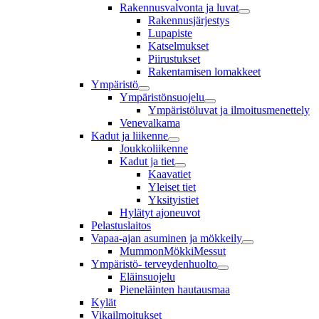
Rakennusvalvonta ja luvat
Rakennusjärjestys
Lupapiste
Katselmukset
Piirustukset
Rakentamisen lomakkeet
Ympäristö
Ympäristönsuojelu
Ympäristöluvat ja ilmoitusmenettely
Venevalkama
Kadut ja liikenne
Joukkoliikenne
Kadut ja tiet
Kaavatiet
Yleiset tiet
Yksityistiet
Hylätyt ajoneuvot
Pelastuslaitos
Vapaa-ajan asuminen ja mökkeily
MummonMökkiMessut
Ympäristö- terveydenhuolto
Eläinsuojelu
Pieneläinten hautausmaa
Kylät
Vikailmoitukset