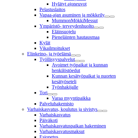
Hylätyt ajoneuvot
Pelastuslaitos
Vapaa-ajan asuminen ja mökkeily
MummonMökkiMessut
Ympäristö- terveydenhuolto
Eläinsuojelu
Pieneläinten hautausmaa
Kylät
Vikailmoitukset
Elinkeino- ja työelämä
Työllisyyspalvelut
Avoimet työpaikat ja kunnan
henkilöstöedut
Kunnan kesätyöpaikat ja nuorten
kesätyöseteli
Työnhakijalle
Tori
Varaa myyntipaikka
Palveluhakemisto
Varhaiskasvatus, koulutus ja sivistys
Varhaiskasvatus
Päiväkoti
Varhaiskasvatuspaikan hakeminen
Varhaiskasvatusmaksut
Esiopetus