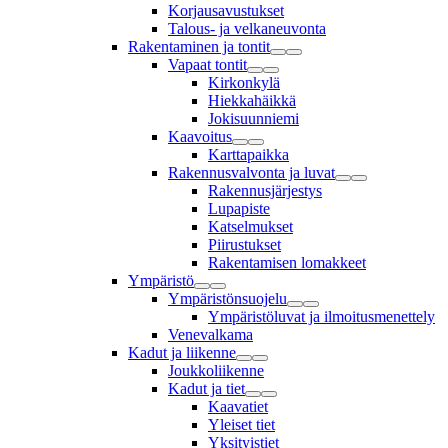
Korjausavustukset
Talous- ja velkaneuvonta
Rakentaminen ja tontit
Vapaat tontit
Kirkonkylä
Hiekkahäikkä
Jokisuunniemi
Kaavoitus
Karttapaikka
Rakennusvalvonta ja luvat
Rakennusjärjestys
Lupapiste
Katselmukset
Piirustukset
Rakentamisen lomakkeet
Ympäristö
Ympäristönsuojelu
Ympäristöluvat ja ilmoitusmenettely
Venevalkama
Kadut ja liikenne
Joukkoliikenne
Kadut ja tiet
Kaavatiet
Yleiset tiet
Yksityistiet