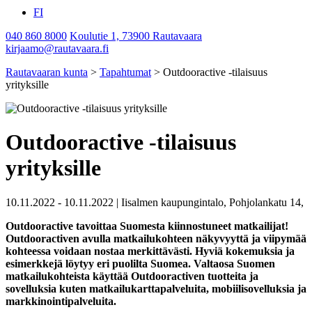
FI
040 860 8000
Koulutie 1, 73900 Rautavaara
kirjaamo@rautavaara.fi
Rautavaaran kunta
>
Tapahtumat
>
Outdooractive -tilaisuus
yrityksille
Outdooractive -tilaisuus
yrityksille
10.11.2022 - 10.11.2022
|
Iisalmen kaupungintalo, Pohjolankatu 14,
Outdooractive tavoittaa Suomesta kiinnostuneet matkailijat!
Outdooractiven avulla matkailukohteen näkyvyyttä ja viipymää
kohteessa voidaan nostaa merkittävästi. Hyviä kokemuksia ja
esimerkkejä löytyy eri puolilta Suomea. Valtaosa Suomen
matkailukohteista käyttää Outdooractiven tuotteita ja
sovelluksia kuten matkailukarttapalveluita, mobiilisovelluksia ja
markkinointipalveluita.