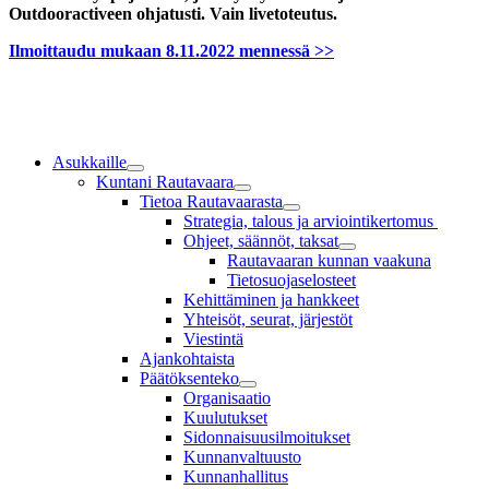
Outdooractiveen ohjatusti. Vain livetoteutus.
Ilmoittaudu mukaan 8.11.2022 mennessä >>
Asukkaille
Kuntani Rautavaara
Tietoa Rautavaarasta
Strategia, talous ja arviointikertomus
Ohjeet, säännöt, taksat
Rautavaaran kunnan vaakuna
Tietosuojaselosteet
Kehittäminen ja hankkeet
Yhteisöt, seurat, järjestöt
Viestintä
Ajankohtaista
Päätöksenteko
Organisaatio
Kuulutukset
Sidonnaisuusilmoitukset
Kunnanvaltuusto
Kunnanhallitus