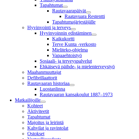
Tapahtumat
Rautavaarapäivät
Raatavuara Restentti
Tapahtumajärjestäjälle
Hyvinvointi ja terveys
Hyvinvoinnin edistäminen
Kaikukortti
Terve Kunta -verkosto
Mieliteko-ohjelma
Vapaaehtoistyö
Sosiaali- ja terveyspalvelut
Ehkäisevä päihde- ja mielenterveystyö
Maahanmuuttajat
Defibrillaattorit
Rautavaaran historiaa
Luostanlinna
Rautavaaran kansakoulut 1887–1973
Matkailijoille
Kohteet
Aktiviteetit
Tapahtumat
Majoitus ja leirintä
Kahvilat ja ravintolat
Ostokset