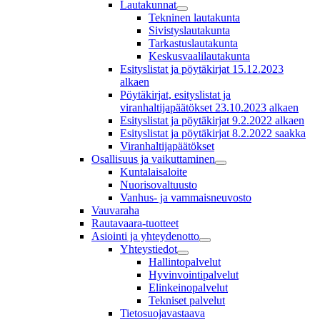
Lautakunnat
Tekninen lautakunta
Sivistyslautakunta
Tarkastuslautakunta
Keskusvaalilautakunta
Esityslistat ja pöytäkirjat 15.12.2023
alkaen
Pöytäkirjat, esityslistat ja
viranhaltijapäätökset 23.10.2023 alkaen
Esityslistat ja pöytäkirjat 9.2.2022 alkaen
Esityslistat ja pöytäkirjat 8.2.2022 saakka
Viranhaltijapäätökset
Osallisuus ja vaikuttaminen
Kuntalaisaloite
Nuorisovaltuusto
Vanhus- ja vammaisneuvosto
Vauvaraha
Rautavaara-tuotteet
Asiointi ja yhteydenotto
Yhteystiedot
Hallintopalvelut
Hyvinvointipalvelut
Elinkeinopalvelut
Tekniset palvelut
Tietosuojavastaava