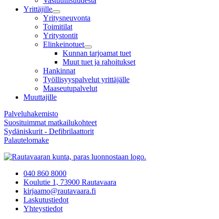
Vastuullisuudesta
Yrittäjille
Yritysneuvonta
Toimitilat
Yritystontit
Elinkeinotuet
Kunnan tarjoamat tuet
Muut tuet ja rahoitukset
Hankinnat
Työllisyyspalvelut yrittäjälle
Maaseutupalvelut
Muuttajille
Palveluhakemisto
Suosituimmat matkailukohteet
Sydäniskurit - Defibrilaattorit
Palautelomake
040 860 8000
Koulutie 1, 73900 Rautavaara
kirjaamo@rautavaara.fi
Laskutustiedot
Yhteystiedot