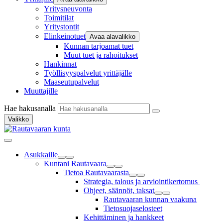
Yritysneuvonta
Toimitilat
Yritystontit
Elinkeinotuet
Avaa alavalikko
Kunnan tarjoamat tuet
Muut tuet ja rahoitukset
Hankinnat
Työllisyyspalvelut yrittäjälle
Maaseutupalvelut
Muuttajille
Hae hakusanalla
Valikko
Asukkaille
Kuntani Rautavaara
Tietoa Rautavaarasta
Strategia, talous ja arviointikertomus
Ohjeet, säännöt, taksat
Rautavaaran kunnan vaakuna
Tietosuojaselosteet
Kehittäminen ja hankkeet