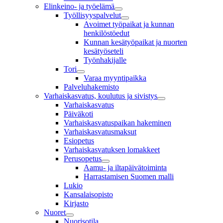
Elinkeino- ja työelämä
Työllisyyspalvelut
Avoimet työpaikat ja kunnan
henkilöstöedut
Kunnan kesätyöpaikat ja nuorten
kesätyöseteli
Työnhakijalle
Tori
Varaa myyntipaikka
Palveluhakemisto
Varhaiskasvatus, koulutus ja sivistys
Varhaiskasvatus
Päiväkoti
Varhaiskasvatuspaikan hakeminen
Varhaiskasvatusmaksut
Esiopetus
Varhaiskasvatuksen lomakkeet
Perusopetus
Aamu- ja iltapäivätoiminta
Harrastamisen Suomen malli
Lukio
Kansalaisopisto
Kirjasto
Nuoret
Nuorisotila