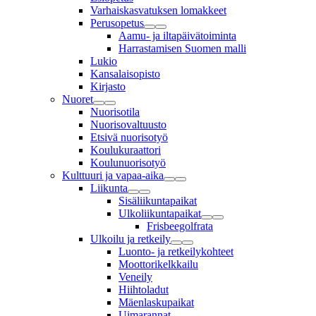
Varhaiskasvatuksen lomakkeet
Perusopetus
Aamu- ja iltapäivätoiminta
Harrastamisen Suomen malli
Lukio
Kansalaisopisto
Kirjasto
Nuoret
Nuorisotila
Nuorisovaltuusto
Etsivä nuorisotyö
Koulukuraattori
Koulunuorisotyö
Kulttuuri ja vapaa-aika
Liikunta
Sisäliikuntapaikat
Ulkoliikuntapaikat
Frisbeegolfrata
Ulkoilu ja retkeily
Luonto- ja retkeilykohteet
Moottorikelkkailu
Veneily
Hiihtoladut
Mäenlaskupaikat
Uimarannat