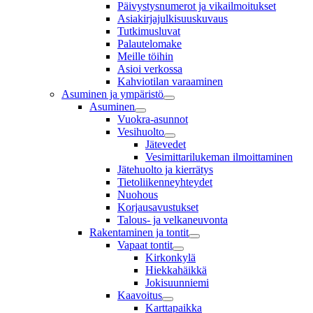
Päivystysnumerot ja vikailmoitukset
Asiakirjajulkisuuskuvaus
Tutkimusluvat
Palautelomake
Meille töihin
Asioi verkossa
Kahviotilan varaaminen
Asuminen ja ympäristö
Asuminen
Vuokra-asunnot
Vesihuolto
Jätevedet
Vesimittarilukeman ilmoittaminen
Jätehuolto ja kierrätys
Tietoliikenneyhteydet
Nuohous
Korjausavustukset
Talous- ja velkaneuvonta
Rakentaminen ja tontit
Vapaat tontit
Kirkonkylä
Hiekkahäikkä
Jokisuunniemi
Kaavoitus
Karttapaikka