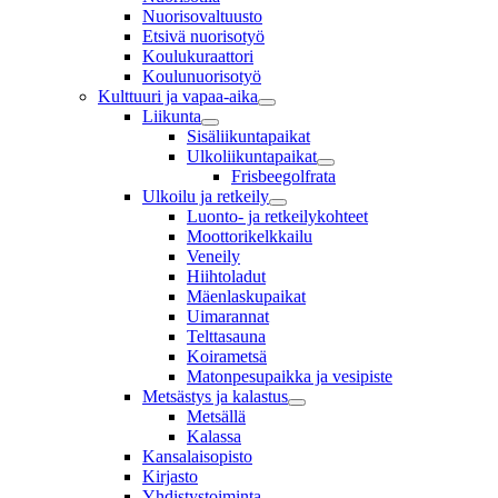
Nuorisovaltuusto
Etsivä nuorisotyö
Koulukuraattori
Koulunuorisotyö
Kulttuuri ja vapaa-aika
Liikunta
Sisäliikuntapaikat
Ulkoliikuntapaikat
Frisbeegolfrata
Ulkoilu ja retkeily
Luonto- ja retkeilykohteet
Moottorikelkkailu
Veneily
Hiihtoladut
Mäenlaskupaikat
Uimarannat
Telttasauna
Koirametsä
Matonpesupaikka ja vesipiste
Metsästys ja kalastus
Metsällä
Kalassa
Kansalaisopisto
Kirjasto
Yhdistystoiminta