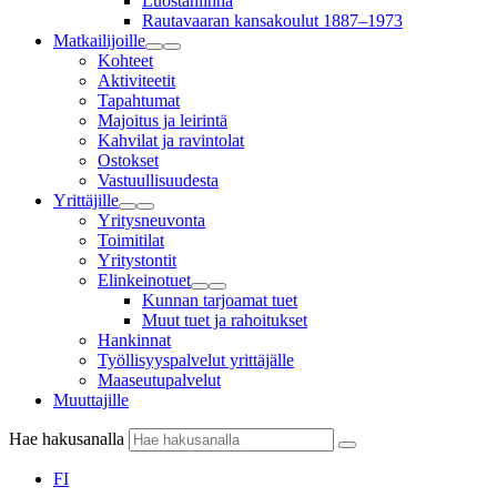
Luostanlinna
Rautavaaran kansakoulut 1887–1973
Matkailijoille
Kohteet
Aktiviteetit
Tapahtumat
Majoitus ja leirintä
Kahvilat ja ravintolat
Ostokset
Vastuullisuudesta
Yrittäjille
Yritysneuvonta
Toimitilat
Yritystontit
Elinkeinotuet
Kunnan tarjoamat tuet
Muut tuet ja rahoitukset
Hankinnat
Työllisyyspalvelut yrittäjälle
Maaseutupalvelut
Muuttajille
Hae hakusanalla
FI