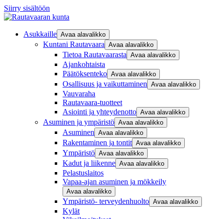
Siirry sisältöön
Asukkaille
Avaa alavalikko
Kuntani Rautavaara
Avaa alavalikko
Tietoa Rautavaarasta
Avaa alavalikko
Ajankohtaista
Päätöksenteko
Avaa alavalikko
Osallisuus ja vaikuttaminen
Avaa alavalikko
Vauvaraha
Rautavaara-tuotteet
Asiointi ja yhteydenotto
Avaa alavalikko
Asuminen ja ympäristö
Avaa alavalikko
Asuminen
Avaa alavalikko
Rakentaminen ja tontit
Avaa alavalikko
Ympäristö
Avaa alavalikko
Kadut ja liikenne
Avaa alavalikko
Pelastuslaitos
Vapaa-ajan asuminen ja mökkeily
Avaa alavalikko
Ympäristö- terveydenhuolto
Avaa alavalikko
Kylät