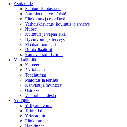
Asukkaille
Kuntani Rautavaara
Asuminen ja ympäristö
Elinkeino- ja työelämä
Varhaiskasvatus, koulutus ja sivistys
Nuoret
Kulttuuri ja vapaa-aika
Hyvinvointi ja terveys
Maahanmuuttajat
Defibrillaattorit
Rautavaaran historiaa
Matkailijoille
Kohteet
Aktiviteetit
Tapahtumat
Majoitus ja leirintä
Kahvilat ja ravintolat
Ostokset
Vastuullisuudesta
Yrittäjille
Yritysneuvonta
Toimitilat
Yritystontit
Elinkeinotuet
Hankinnat