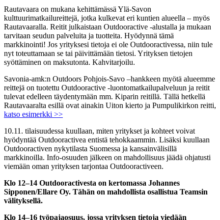
Rautavaara on mukana kehittämässä Ylä-Savon
kulttuurimatkailureittejä, jotka kulkevat eri kuntien alueella – myös
Rautavaaralla. Reitit julkaistaan Outdooractive -alustalla ja mukaan
tarvitaan seudun palveluita ja tuotteita. Hyödynnä tämä
markkinointi! Jos yrityksesi tietoja ei ole Outdooractivessa, niin tule
nyt toteuttamaan se tai päivittämään tietosi. Yrityksen tietojen
syöttäminen on maksutonta. Kahvitarjoilu.
Savonia-amk:n Outdoors Pohjois-Savo –hankkeen myötä alueemme
reittejä on tuotettu Outdooractive -luontomatkailupalveluun ja reitit
tulevat edelleen täydentymään mm. Kiparin reitillä. Tällä hetkellä
Rautavaaralta esillä ovat ainakin Uiton kierto ja Pumpulikirkon reitti,
katso esimerkki >>
10.11. tilaisuudessa kuullaan, miten yritykset ja kohteet voivat
hyödyntää Outdooractivea entistä tehokkaammin. Lisäksi kuullaan
Outdooractiven nykytilasta Suomessa ja kansainvälisillä
markkinoilla. Info-osuuden jälkeen on mahdollisuus jäädä ohjatusti
viemään oman yrityksen tarjontaa Outdooractiveen.
Klo 12–14 Outdooractivesta on kertomassa Johannes
Sipponen/Ellare Oy. Tähän on mahdollista osallistua Teamsin
välityksellä.
Klo 14–16 työpajaosuus, jossa yrityksen tietoja viedään