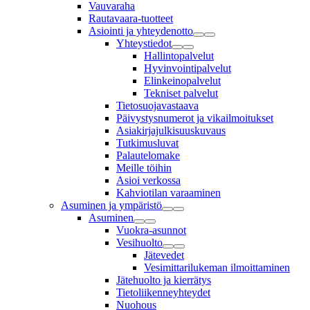
Vauvaraha
Rautavaara-tuotteet
Asiointi ja yhteydenotto
Yhteystiedot
Hallintopalvelut
Hyvinvointipalvelut
Elinkeinopalvelut
Tekniset palvelut
Tietosuojavastaava
Päivystysnumerot ja vikailmoitukset
Asiakirjajulkisuuskuvaus
Tutkimusluvat
Palautelomake
Meille töihin
Asioi verkossa
Kahviotilan varaaminen
Asuminen ja ympäristö
Asuminen
Vuokra-asunnot
Vesihuolto
Jätevedet
Vesimittarilukeman ilmoittaminen
Jätehuolto ja kierrätys
Tietoliikenneyhteydet
Nuohous