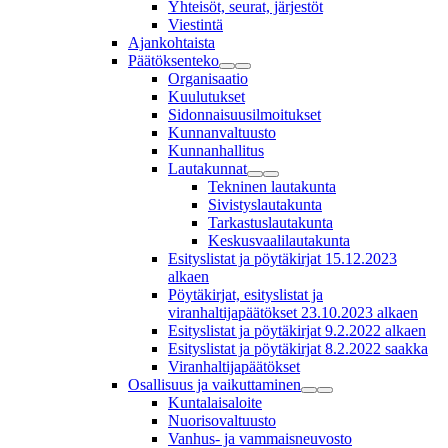
Yhteisöt, seurat, järjestöt
Viestintä
Ajankohtaista
Päätöksenteko
Organisaatio
Kuulutukset
Sidonnaisuusilmoitukset
Kunnanvaltuusto
Kunnanhallitus
Lautakunnat
Tekninen lautakunta
Sivistyslautakunta
Tarkastuslautakunta
Keskusvaalilautakunta
Esityslistat ja pöytäkirjat 15.12.2023
alkaen
Pöytäkirjat, esityslistat ja
viranhaltijapäätökset 23.10.2023 alkaen
Esityslistat ja pöytäkirjat 9.2.2022 alkaen
Esityslistat ja pöytäkirjat 8.2.2022 saakka
Viranhaltijapäätökset
Osallisuus ja vaikuttaminen
Kuntalaisaloite
Nuorisovaltuusto
Vanhus- ja vammaisneuvosto