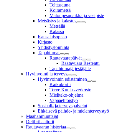
Telttasauna
Koirametsä
Matonpesupaikka ja vesipiste
Metsästys ja kalastus
Metsällä
Kalassa
Kansalaisopisto
Kirjasto
Yhdistystoiminta
Tapahtumat
Rautavaarapäivät
Raatavuara Restentti
Tapahtumajärjestäjälle
Hyvinvointi ja terveys
Hyvinvoinnin edistäminen
Kaikukortti
Terve Kunta -verkosto
Mieliteko-ohjelma
Vapaaehtoistyö
Sosiaali- ja terveyspalvelut
Ehkäisevä päihde- ja mielenterveystyö
Maahanmuuttajat
Defibrillaattorit
Rautavaaran historiaa