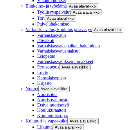
Vikailmoitukset
Elinkeino- ja työelämä
Avaa alavalikko
Työllisyyspalvelut
Avaa alavalikko
Tori
Avaa alavalikko
Palveluhakemisto
Varhaiskasvatus, koulutus ja sivistys
Avaa alavalikko
Varhaiskasvatus
Päiväkoti
Varhaiskasvatuspaikan hakeminen
Varhaiskasvatusmaksut
Esiopetus
Varhaiskasvatuksen lomakkeet
Perusopetus
Avaa alavalikko
Lukio
Kansalaisopisto
Kirjasto
Nuoret
Avaa alavalikko
Nuorisotila
Nuorisovaltuusto
Etsivä nuorisotyö
Koulukuraattori
Koulunuorisotyö
Kulttuuri ja vapaa-aika
Avaa alavalikko
Liikunta
Avaa alavalikko