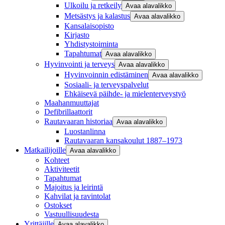
Ulkoilu ja retkeily
Avaa alavalikko
Metsästys ja kalastus
Avaa alavalikko
Kansalaisopisto
Kirjasto
Yhdistystoiminta
Tapahtumat
Avaa alavalikko
Hyvinvointi ja terveys
Avaa alavalikko
Hyvinvoinnin edistäminen
Avaa alavalikko
Sosiaali- ja terveyspalvelut
Ehkäisevä päihde- ja mielenterveystyö
Maahanmuuttajat
Defibrillaattorit
Rautavaaran historiaa
Avaa alavalikko
Luostanlinna
Rautavaaran kansakoulut 1887–1973
Matkailijoille
Avaa alavalikko
Kohteet
Aktiviteetit
Tapahtumat
Majoitus ja leirintä
Kahvilat ja ravintolat
Ostokset
Vastuullisuudesta
Yrittäjille
Avaa alavalikko