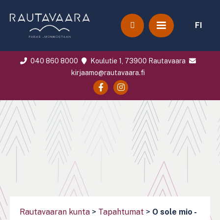
FI
040 860 8000
Koulutie 1, 73900 Rautavaara
kirjaamo@rautavaara.fi
Rautavaaran kunta
>
Tapahtumat
>
O sole mio -