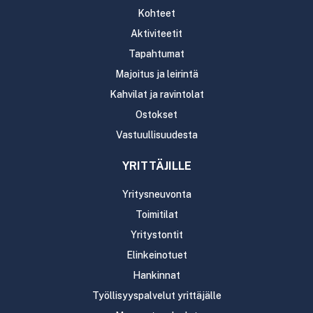
Kohteet
Aktiviteetit
Tapahtumat
Majoitus ja leirintä
Kahvilat ja ravintolat
Ostokset
Vastuullisuudesta
YRITTÄJILLE
Yritysneuvonta
Toimitilat
Yritystontit
Elinkeinotuet
Hankinnat
Työllisyyspalvelut yrittäjälle