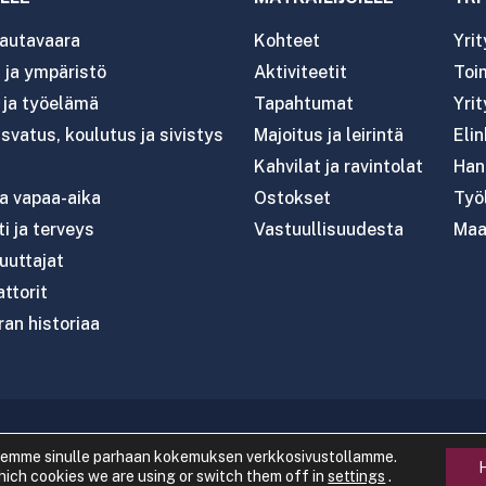
autavaara
Kohteet
Yri
ja ympäristö
Aktiviteetit
Toim
- ja työelämä
Tapahtumat
Yrit
svatus, koulutus ja sivistys
Majoitus ja leirintä
Eli
Kahvilat ja ravintolat
Han
ja vapaa-aika
Ostokset
Työl
i ja terveys
Vastuullisuudesta
Maa
uttajat
attorit
an historiaa
020 Rautavaaran kunta
|
Tietosuoja
|
Saavutettavuus
|
semme sinulle parhaan kokemuksen verkkosivustollamme.
hich cookies we are using or switch them off in
settings
.