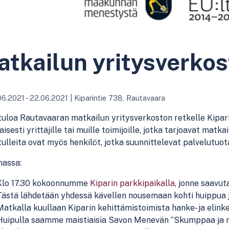
tkailun yritysverkost
06.2021 - 22.06.2021
|
Kiparintie 738, Rautavaara
uloa Rautavaaran matkailun yritysverkoston retkelle Kiparille
jaisesti yrittäjille tai muille toimijoille, jotka tarjoavat matk
ulleita ovat myös henkilöt, jotka suunnittelevat palvelutuot
massa:
Klo 17.30 kokoonnumme
Kiparin parkkipaikalla
, jonne saavu
Tästä lähdetään yhdessä kävellen nousemaan kohti huippua j
Matkalla kuullaan Kiparin kehittämistoimista hanke- ja elin
Huipulla saamme maistiaisia Savon Menevän ”Skumppaa ja 