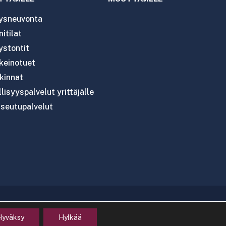
tysneuvonta
itilat
ystontit
nkeinotuet
kinnat
lisyyspalvelut yrittäjälle
seutupalvelut
Hyväksy
Hylkää