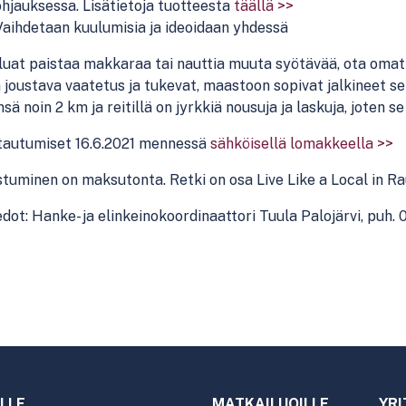
ohjauksessa. Lisätietoja tuotteesta
täällä >>
Vaihdetaan kuulumisia ja ideoidaan yhdessä
luat paistaa makkaraa tai nauttia muuta syötävää, ota omat 
 joustava vaatetus ja tukevat, maastoon sopivat jalkineet 
sä noin 2 km ja reitillä on jyrkkiä nousuja ja laskuja, joten s
ttautumiset 16.6.2021 mennessä
sähköisellä lomakkeella >>
stuminen on maksutonta. Retki on osa Live Like a Local in R
edot: Hanke- ja elinkeinokoordinaattori Tuula Palojärvi, puh.
LLE
MATKAILIJOILLE
YRI