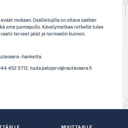
eväät mukaan. Osallistujilla on oltava säähän
sekä oma juomapullo. Kävelymatkaa retkellä tulee
e vaatii terveet jalat ja normaalin kunnon.
autavaara –hanketta.
 044 452 5712, tuula.palojarvi@rautavaara.fi
TTÄJILLE
MUUTTAJILLE