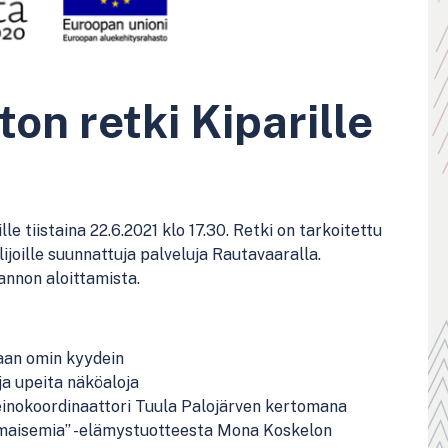
on retki Kiparille
 tiistaina 22.6.2021 klo 17.30. Retki on tarkoitettu
ailijoille suunnattuja palveluja Rautavaaralla.
annon aloittamista.
taan omin kyydein
a upeita näköaloja
keinokoordinaattori Tuula Palojärven kertomana
maisemia” -elämystuotteesta Mona Koskelon