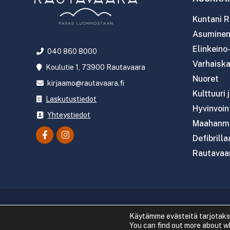
Kuntani R
Asuminen 
Elinkeino
040 860 8000
Varhaiska
Koulutie 1, 73900 Rautavaara
Nuoret
kirjaamo@rautavaara.fi
Kulttuuri 
Laskutustiedot
Hyvinvoint
Yhteystiedot
Maahanmu
Defibrilla
Rautavaar
Copyright 2
Käytämme evästeitä tarjotak
You can find out more about w