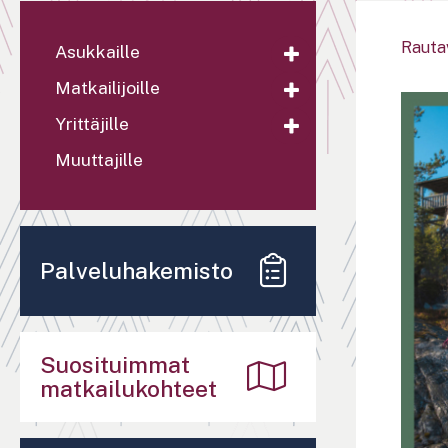
Rauta
Asukkaille
Matkailijoille
Yrittäjille
Muuttajille
Palveluhakemisto
Suosituimmat
matkailukohteet