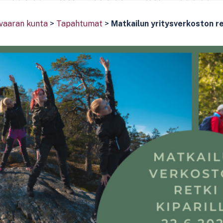
vaaran kunta
>
Tapahtumat
>
Matkailun yritysverkoston ret