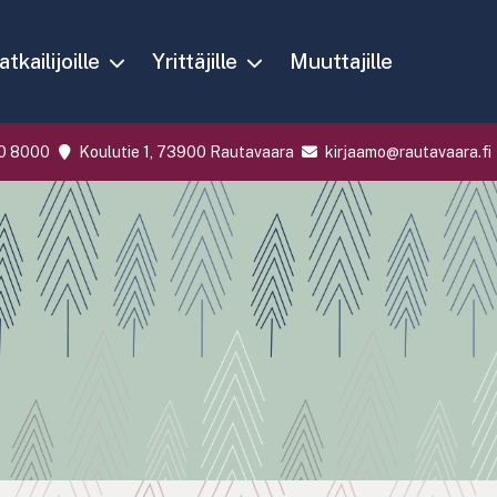
tkailijoille
Yrittäjille
Muuttajille
0 8000
Koulutie 1, 73900 Rautavaara
kirjaamo@rautavaara.fi