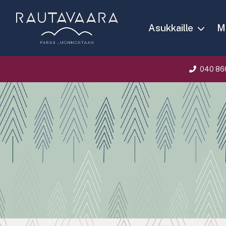
Asukkaille
Ma
040 86