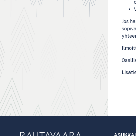
Jos ha
sopiva
yhteen
Ilmoi
Osalli
Lisäti
ASUKKAI