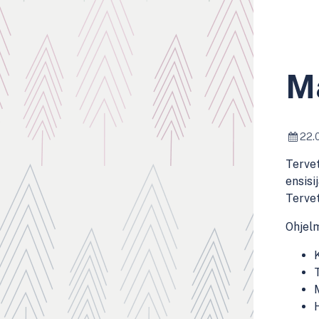
Ma
22.
Tervet
ensisi
Tervet
Ohjel