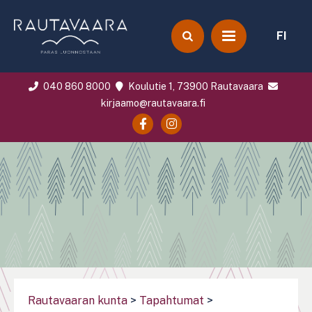
FI
040 860 8000
Koulutie 1, 73900 Rautavaara
kirjaamo@rautavaara.fi
Rautavaaran kunta
>
Tapahtumat
>