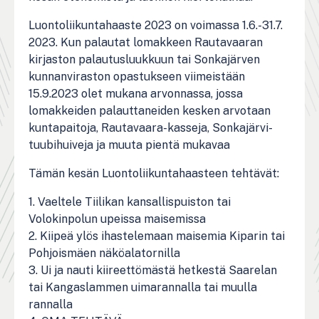
Luontoliikuntahaaste 2023 on voimassa 1.6.-31.7.
2023. Kun palautat lomakkeen Rautavaaran
kirjaston palautusluukkuun tai Sonkajärven
kunnanviraston opastukseen viimeistään
15.9.2023 olet mukana arvonnassa, jossa
lomakkeiden palauttaneiden kesken arvotaan
kuntapaitoja, Rautavaara-kasseja, Sonkajärvi-
tuubihuiveja ja muuta pientä mukavaa
Tämän kesän Luontoliikuntahaasteen tehtävät:
1. Vaeltele Tiilikan kansallispuiston tai
Volokinpolun upeissa maisemissa
2. Kiipeä ylös ihastelemaan maisemia Kiparin tai
Pohjoismäen näköalatornilla
3. Ui ja nauti kiireettömästä hetkestä Saarelan
tai Kangaslammen uimarannalla tai muulla
rannalla