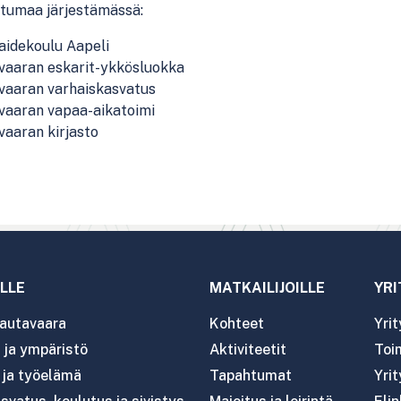
tumaa järjestämässä:
aidekoulu Aapeli
vaaran eskarit-ykkösluokka
vaaran varhaiskasvatus
vaaran vapaa-aikatoimi
vaaran kirjasto
LLE
MATKAILIJOILLE
YRI
autavaara
Kohteet
Yri
ja ympäristö
Aktiviteetit
Toim
- ja työelämä
Tapahtumat
Yrit