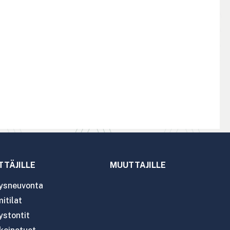
TTÄJILLE
MUUTTAJILLE
tysneuvonta
itilat
ystontit