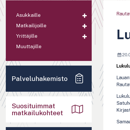
Rauta
Asukkaille
Matkailijoille
Lu
Yrittäjille
Muuttajille
20.
Lukul
Palveluhakemisto
Lauant
Rauta
Lukul
Satuhe
Suosituimmat
Kirjas
matkailukohteet
Samaan