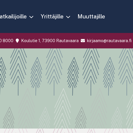
tkailijoille
Yrittäjille
Muuttajille
0 8000
Koulutie 1, 73900 Rautavaara
kirjaamo@rautavaara.fi