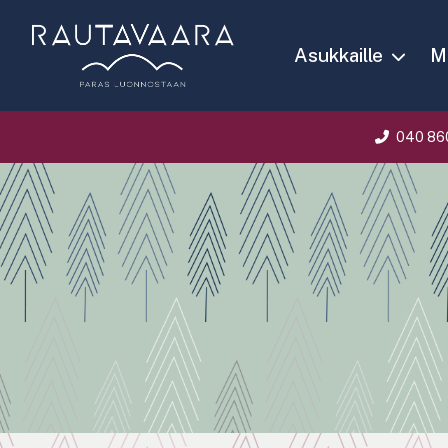
Asukkaille
Ma
040 86