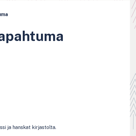
tuma
tapahtuma
i ja hanskat kirjastolta.