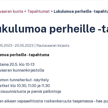
vaaran kunta
>
Tapahtumat
>
Lukulumoa perheille -tapah
kulumoa perheille -
05.2023 - 20.05.2023
|
Rautavaaran kirjasto
umoa perheille -tapahtuma
aina 20.5. klo 10-13
vaaran kunnankirjastolla
umon tunneherkut -näyttely
tket klo 10.30, 11.00 ja 11.30
tosuunnistusta ja pieniä palkintoja
 aikaan vapaaehtoista roskienkeruuta taajamassa – hae puss