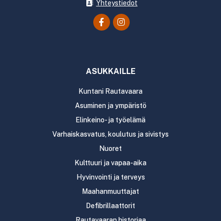
Yhteystiedot
ASUKKAILLE
Kuntani Rautavaara
Asuminen ja ympäristö
Elinkeino- ja työelämä
Varhaiskasvatus, koulutus ja sivistys
Nuoret
Kulttuuri ja vapaa-aika
Hyvinvointi ja terveys
Maahanmuuttajat
Defibrillaattorit
Rautavaaran historiaa