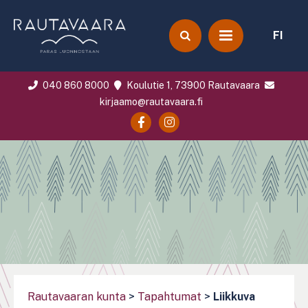
FI
040 860 8000
Koulutie 1, 73900 Rautavaara
kirjaamo@rautavaara.fi
Rautavaaran kunta
>
Tapahtumat
>
Liikkuva