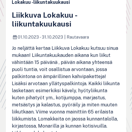
Lokakuu -liikuntakuukausi
Liikkuva Lokakuu -
liikuntakuukausi
01.10.2023 - 31.10.2023
|
Rautavaara
Jo neljättä kertaa Liikkuva Lokakuu kutsuu sinua
mukaan! Liikuntakuukauden aikana kun liikut
vähintään 15 päivänä , päivän aikana yhteensä
puoli tuntia, voit osallistua arvontaan, jossa
palkintona on ämpärillinen kahvipaketteja!
Lisäksi arvotaan yllätyspalkintoja. Kaikki liikunta
lasketaan: esimerkiksi kävely, hyötyliikunta
kuten pihatyöt ym., kotijumppa, marjastus,
metsästys ja kalastus, pyöräily ja miten muuten
liikutkaan. Viime vuonna mainittiin 65 erilaista
liikkumista. Lomakkeita on jaossa kunnantalolla,
kirjastossa, Monarilla ja kunnan kotisivuilla.