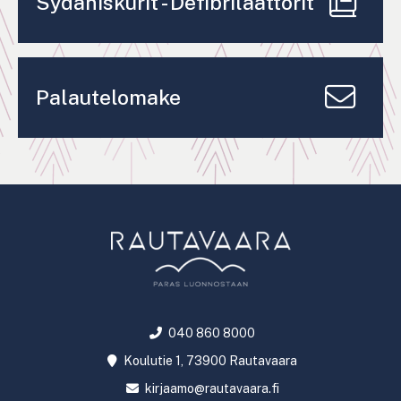
Sydäniskurit - Defibrilaattorit
Palautelomake
040 860 8000
Koulutie 1, 73900 Rautavaara
kirjaamo@rautavaara.fi