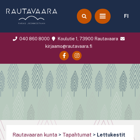
FI
040 860 8000
Koulutie 1, 73900 Rautavaara
kirjaamo@rautavaara.fi
Rautavaaran kunta
>
Tapahtumat
>
Lettukestit