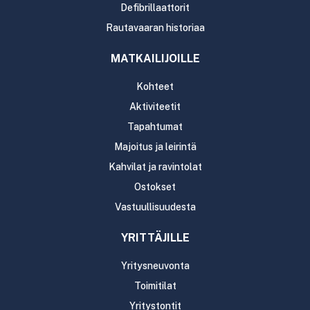
Defibrillaattorit
Rautavaaran historiaa
MATKAILIJOILLE
Kohteet
Aktiviteetit
Tapahtumat
Majoitus ja leirintä
Kahvilat ja ravintolat
Ostokset
Vastuullisuudesta
YRITTÄJILLE
Yritysneuvonta
Toimitilat
Yritystontit