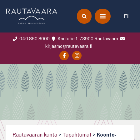
FI
040 860 8000
Koulutie 1, 73900 Rautavaara
kirjaamo@rautavaara.fi
Rautavaaran kunta
>
Tapahtumat
>
Koonto-