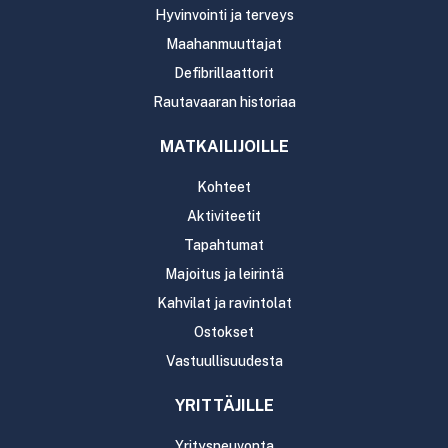
Hyvinvointi ja terveys
Maahanmuuttajat
Defibrillaattorit
Rautavaaran historiaa
MATKAILIJOILLE
Kohteet
Aktiviteetit
Tapahtumat
Majoitus ja leirintä
Kahvilat ja ravintolat
Ostokset
Vastuullisuudesta
YRITTÄJILLE
Yritysneuvonta