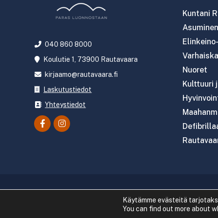
Kuntani R
Asuminen 
Elinkeino
040 860 8000
Varhaiska
Koulutie 1, 73900 Rautavaara
Nuoret
kirjaamo@rautavaara.fi
Kulttuuri 
Laskutustiedot
Hyvinvoint
Yhteystiedot
Maahanmu
Defibrilla
Rautavaar
Copyright 2
Käytämme evästeitä tarjotak
You can find out more about w