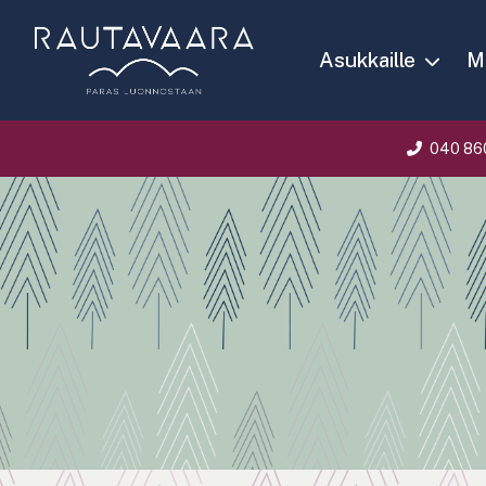
Asukkaille
Ma
040 86