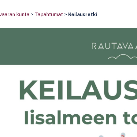
vaaran kunta
>
Tapahtumat
>
Keilausretki