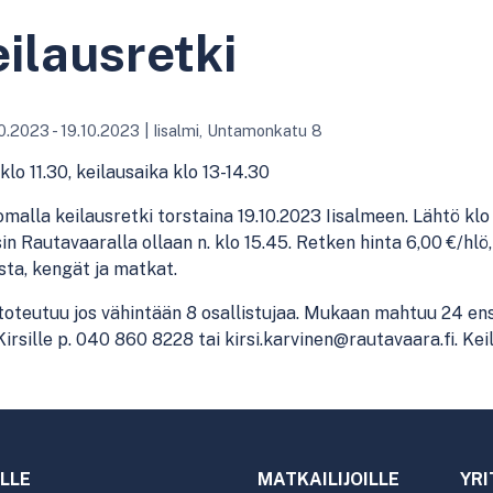
ilausretki
0.2023 - 19.10.2023
|
Iisalmi, Untamonkatu 8
klo 11.30, keilausaika klo 13-14.30
malla keilausretki torstaina 19.10.2023 Iisalmeen. Lähtö klo 1
in Rautavaaralla ollaan n. klo 15.45. Retken hinta 6,00 €/hlö, 
sta, kengät ja matkat.
toteutuu jos vähintään 8 osallistujaa. Mukaan mahtuu 24 ens
 Kirsille p. 040 860 8228 tai kirsi.karvinen@rautavaara.fi. K
LLE
MATKAILIJOILLE
YRI