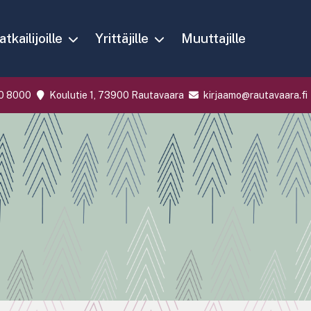
tkailijoille
Yrittäjille
Muuttajille
0 8000
Koulutie 1, 73900 Rautavaara
kirjaamo@rautavaara.fi