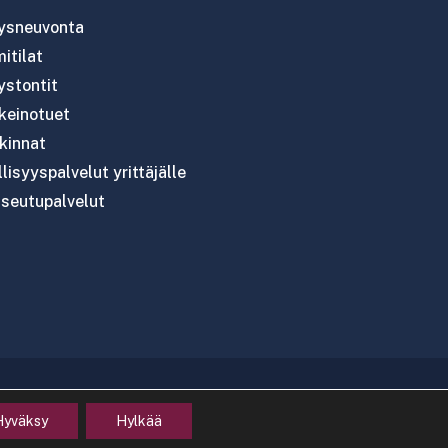
tysneuvonta
itilat
ystontit
nkeinotuet
kinnat
lisyyspalvelut yrittäjälle
seutupalvelut
Hyväksy
Hylkää