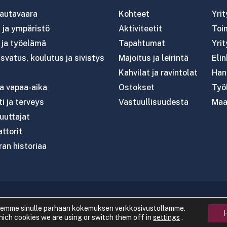
autavaara
Kohteet
Yri
ja ympäristö
Aktiviteetit
Toim
- ja työelämä
Tapahtumat
Yrit
svatus, koulutus ja sivistys
Majoitus ja leirintä
Eli
Kahvilat ja ravintolat
Han
ja vapaa-aika
Ostokset
Työl
i ja terveys
Vastuullisuudesta
Maa
uttajat
attorit
an historiaa
020 Rautavaaran kunta
|
Tietosuoja
|
Saavutettavuus
|
semme sinulle parhaan kokemuksen verkkosivustollamme.
hich cookies we are using or switch them off in
settings
.