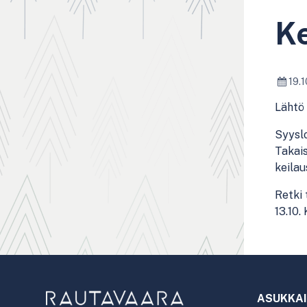
Ke
19.1
Lähtö 
Syyslo
Takais
keilau
Retki 
13.10.
ASUKKAI