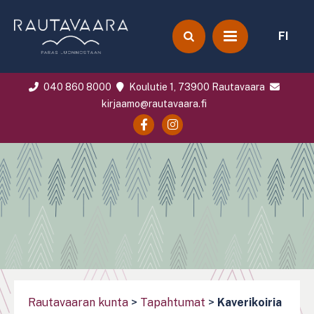
FI
040 860 8000
Koulutie 1, 73900 Rautavaara
kirjaamo@rautavaara.fi
Rautavaaran kunta
>
Tapahtumat
>
Kaverikoiria