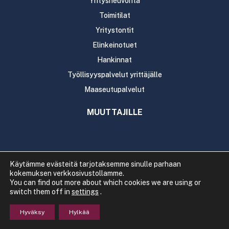
Yritysneuvonta
Toimitilat
Yritystontit
Elinkeinotuet
Hankinnat
Työllisyyspalvelut yrittäjälle
Maaseutupalvelut
MUUTTAJILLE
Käytämme evästeitä tarjotaksemme sinulle parhaan
kokemuksen verkkosivustollamme.
Copyright 2020 Rautavaaran kunta
You can find out more about which cookies we are using or
Tietosuoja
Saavutettavuus
switch them off in
settings
.
Hyväksy
Hylkää