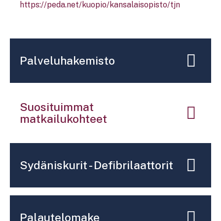
https://peda.net/kuopio/kansalaisopisto/tjn
Palveluhakemisto
Suosituimmat
matkailukohteet
Sydäniskurit - Defibrilaattorit
Palautelomake