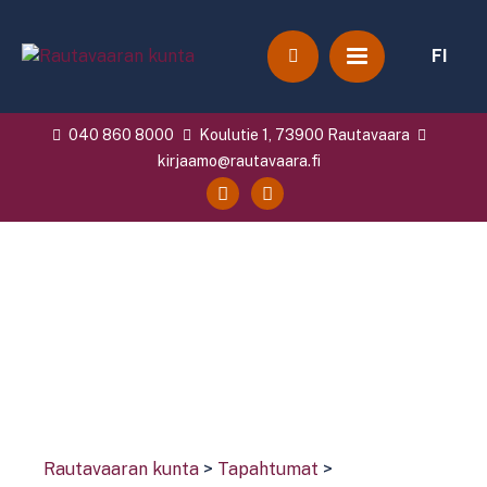
FI
040 860 8000
Koulutie 1, 73900 Rautavaara
kirjaamo@rautavaara.fi
Rautavaaran kunta
>
Tapahtumat
>