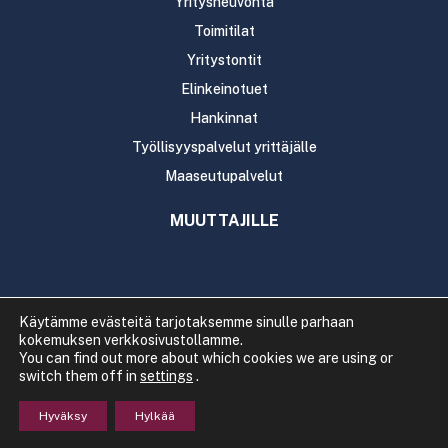
Yritysneuvonta
Toimitilat
Yritystontit
Elinkeinotuet
Hankinnat
Työllisyyspalvelut yrittäjälle
Maaseutupalvelut
MUUTTAJILLE
Käytämme evästeitä tarjotaksemme sinulle parhaan
kokemuksen verkkosivustollamme.
Copyright 2020 Rautavaaran kunta
You can find out more about which cookies we are using or
Tietosuoja
Saavutettavuus
switch them off in
settings
.
Hyväksy
Hylkää