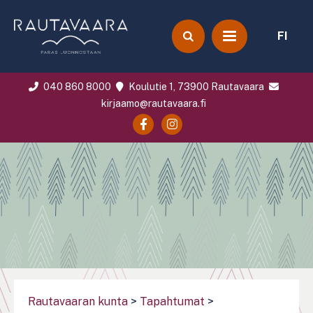
FI
040 860 8000
Koulutie 1, 73900 Rautavaara
kirjaamo@rautavaara.fi
Rautavaaran kunta
>
Tapahtumat
>