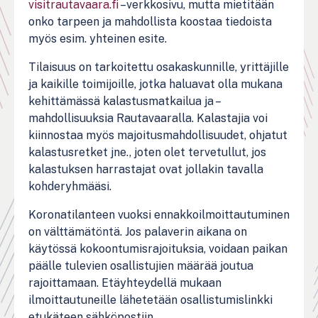
visitrautavaara.fi
–verkkosivu, mutta mietitään
onko tarpeen ja mahdollista koostaa tiedoista
myös esim. yhteinen esite.
Tilaisuus on tarkoitettu osakaskunnille, yrittäjille
ja kaikille toimijoille, jotka haluavat olla mukana
kehittämässä kalastusmatkailua ja –
mahdollisuuksia Rautavaaralla. Kalastajia voi
kiinnostaa myös majoitusmahdollisuudet, ohjatut
kalastusretket jne., joten olet tervetullut, jos
kalastuksen harrastajat ovat jollakin tavalla
kohderyhmääsi.
Koronatilanteen vuoksi ennakkoilmoittautuminen
on välttämätöntä. Jos palaverin aikana on
käytössä kokoontumisrajoituksia, voidaan paikan
päälle tulevien osallistujien määrää joutua
rajoittamaan. Etäyhteydellä mukaan
ilmoittautuneille lähetetään osallistumislinkki
etukäteen sähköpostiin.