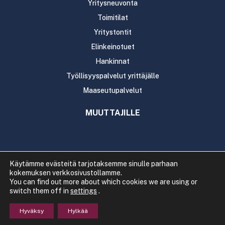
Yritysneuvonta
Toimitilat
Yritystontit
Elinkeinotuet
Hankinnat
Työllisyyspalvelut yrittäjälle
Maaseutupalvelut
MUUTTAJILLE
Käytämme evästeitä tarjotaksemme sinulle parhaan
kokemuksen verkkosivustollamme.
Copyright 2020 Rautavaaran kunta
You can find out more about which cookies we are using or
Tietosuoja
Saavutettavuus
switch them off in
settings
.
Hyväksy
Hylkää