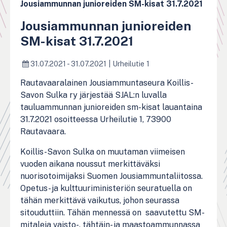
Jousiammunnan junioreiden SM-kisat 31.7.2021
Jousiammunnan junioreiden
SM-kisat 31.7.2021
31.07.2021 - 31.07.2021
|
Urheilutie 1
Rautavaaralainen Jousiammuntaseura Koillis-
Savon Sulka ry järjestää SJAL:n luvalla
tauluammunnan junioreiden sm-kisat lauantaina
31.7.2021 osoitteessa Urheilutie 1, 73900
Rautavaara.
Koillis-Savon Sulka on muutaman viimeisen
vuoden aikana noussut merkittäväksi
nuorisotoimijaksi Suomen Jousiammuntaliitossa.
Opetus- ja kulttuuriministeriön seuratuella on
tähän merkittävä vaikutus, johon seurassa
sitouduttiin. Tähän mennessä on saavutettu SM-
mitaleja vaisto-, tähtäin- ja maastoammunnassa