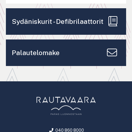
Sydäniskurit - Defibrilaattorit
Palautelomake
040 860 8000