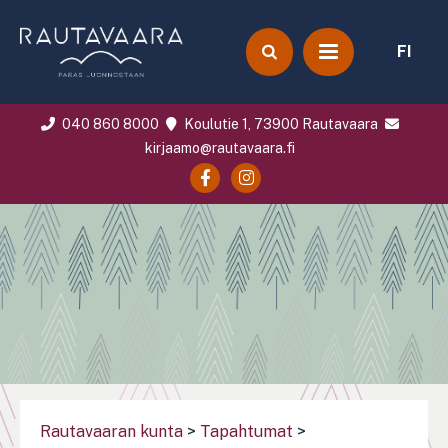
FI
040 860 8000
Koulutie 1, 73900 Rautavaara
kirjaamo@rautavaara.fi
Rautavaaran kunta
>
Tapahtumat
>