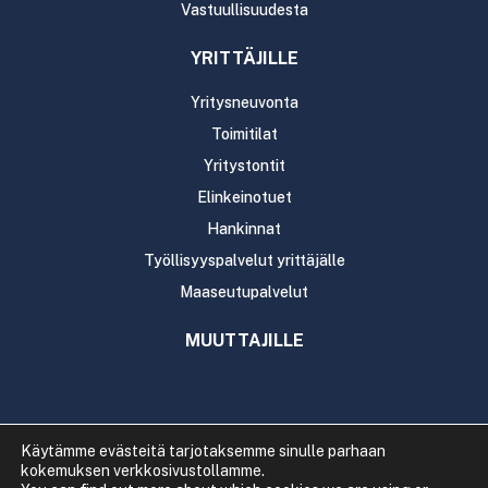
Vastuullisuudesta
YRITTÄJILLE
Yritysneuvonta
Toimitilat
Yritystontit
Elinkeinotuet
Hankinnat
Työllisyyspalvelut yrittäjälle
Maaseutupalvelut
MUUTTAJILLE
Käytämme evästeitä tarjotaksemme sinulle parhaan
kokemuksen verkkosivustollamme.
Copyright 2020 Rautavaaran kunta