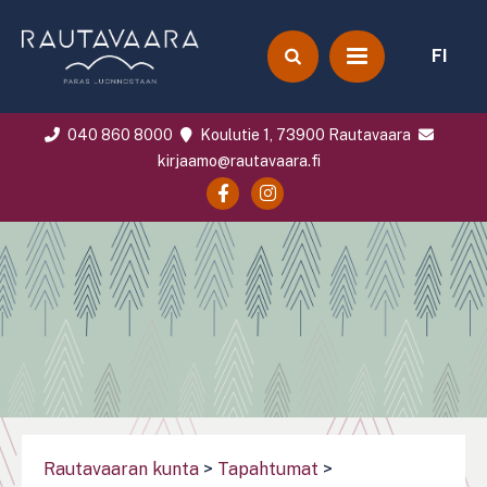
FI
040 860 8000
Koulutie 1, 73900 Rautavaara
kirjaamo@rautavaara.fi
Rautavaaran kunta
>
Tapahtumat
>