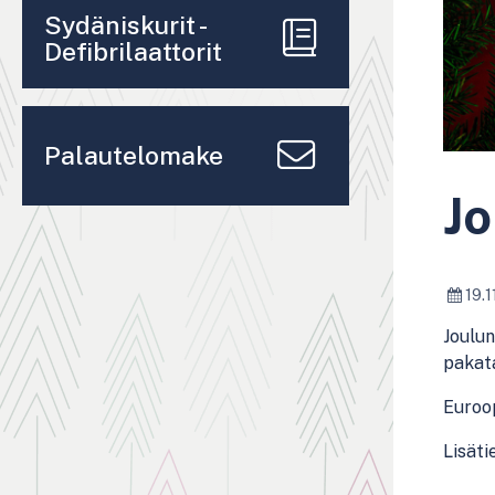
Sydäniskurit -
Defibrilaattorit
Palautelomake
Jo
19.1
Joulun
pakata
Euroop
Lisäti