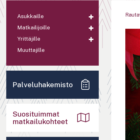
Rauta
Asukkaille
Matkailijoille
Yrittäjille
Muuttajille
Palveluhakemisto
Suosituimmat
matkailukohteet