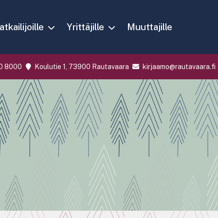
tkailijoille
Yrittäjille
Muuttajille
0 8000
Koulutie 1, 73900 Rautavaara
kirjaamo@rautavaara.fi