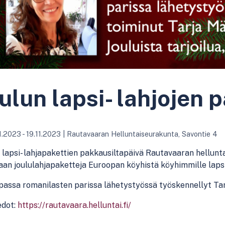
ulun lapsi- lahjojen 
1.2023 - 19.11.2023
|
Rautavaaran Helluntaiseurakunta, Savontie 4
 lapsi- lahjapakettien pakkausiltapäivä Rautavaaran hellunta
an joululahjapaketteja Euroopan köyhistä köyhimmille lapsi
assa romanilasten parissa lähetystyössä työskennellyt Tarj
edot:
https://rautavaara.helluntai.fi/