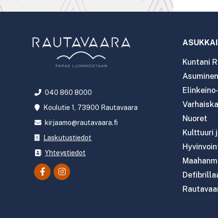
ASUKKAI
Kuntani R
Asuminen 
Elinkeino
040 860 8000
Varhaiska
Koulutie 1, 73900 Rautavaara
Nuoret
kirjaamo@rautavaara.fi
Kulttuuri 
Laskutustiedot
Hyvinvoint
Yhteystiedot
Maahanmu
Defibrilla
Rautavaar