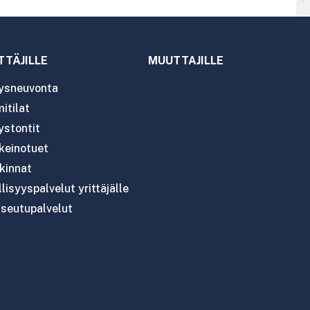
TTÄJILLE
MUUTTAJILLE
tysneuvonta
itilat
ystontit
nkeinotuet
kinnat
lisyyspalvelut yrittäjälle
seutupalvelut