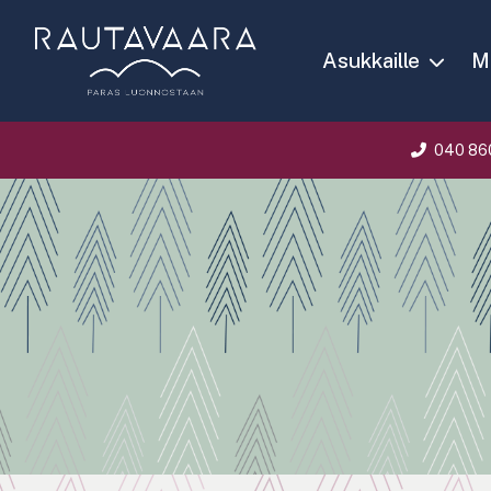
Asukkaille
Ma
040 86