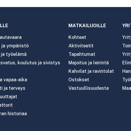
LLE
MATKAILIJOILLE
YRI
autavaara
Kohteet
Yri
ja ympäristö
Aktiviteetit
Toim
- ja työelämä
Tapahtumat
Yrit
svatus, koulutus ja sivistys
Majoitus ja leirintä
Eli
Kahvilat ja ravintolat
Han
ja vapaa-aika
Ostokset
Työl
i ja terveys
Vastuullisuudesta
Maa
uttajat
attorit
an historiaa