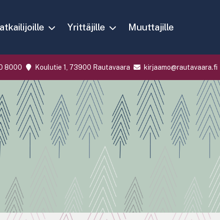
tkailijoille
Yrittäjille
Muuttajille
0 8000
Koulutie 1, 73900 Rautavaara
kirjaamo@rautavaara.fi