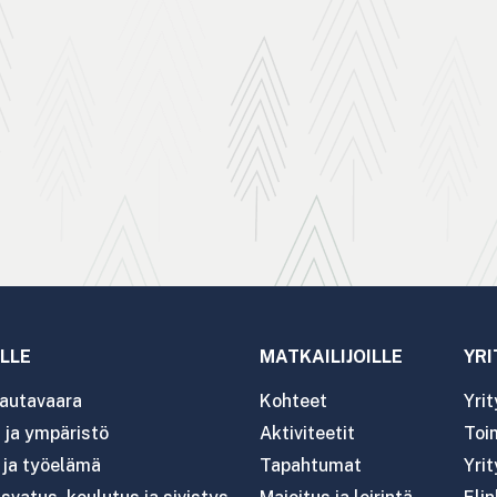
LLE
MATKAILIJOILLE
YRI
autavaara
Kohteet
Yri
ja ympäristö
Aktiviteetit
Toim
- ja työelämä
Tapahtumat
Yrit