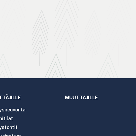
TTÄJILLE
MUUTTAJILLE
tysneuvonta
itilat
ystontit