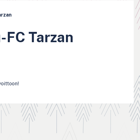
arzan
u-FC Tarzan
voittoon!