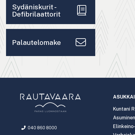
Sydäniskurit -
Defibrilaattorit
Palautelomake
ASUKKAI
Kuntani R
Asuminen 
Elinkeino
040 860 8000