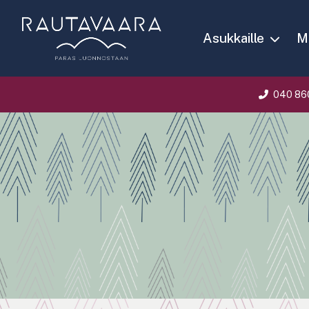
Asukkaille
Ma
040 86