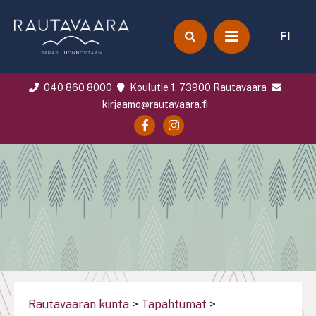
FI
040 860 8000
Koulutie 1, 73900 Rautavaara
kirjaamo@rautavaara.fi
Rautavaaran kunta
>
Tapahtumat
>