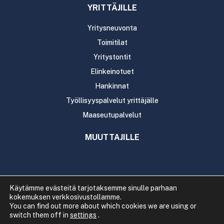
YRITTÄJILLE
Yritysneuvonta
Toimitilat
Yritystontit
Elinkeinotuet
Hankinnat
Työllisyyspalvelut yrittäjälle
Maaseutupalvelut
MUUTTAJILLE
Käytämme evästeitä tarjotaksemme sinulle parhaan
kokemuksen verkkosivustollamme.
Copyright 2020 Rautavaaran kunta
You can find out more about which cookies we are using or
Tietosuoja
Saavutettavuus
switch them off in
settings
.