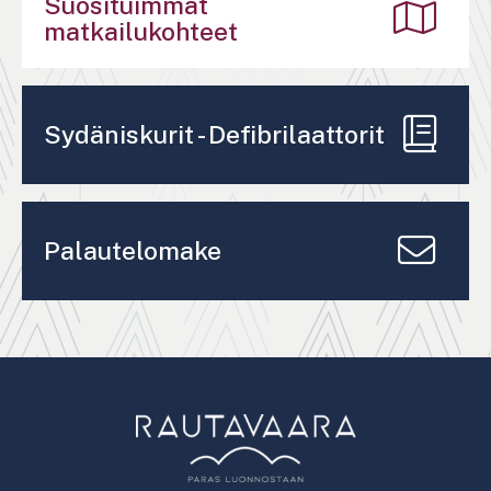
Suosituimmat
matkailukohteet
Sydäniskurit - Defibrilaattorit
Palautelomake