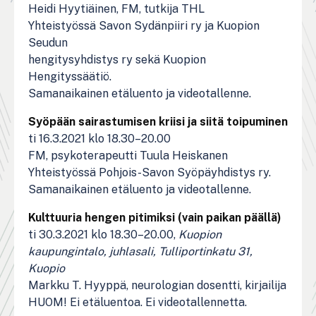
Heidi Hyytiäinen, FM, tutkija THL
Yhteistyössä Savon Sydänpiiri ry ja Kuopion
Seudun
hengitysyhdistys ry sekä Kuopion
Hengityssäätiö.
Samanaikainen etäluento ja videotallenne.
Syöpään sairastumisen kriisi ja siitä toipuminen
ti 16.3.2021 klo 18.30–20.00
FM, psykoterapeutti Tuula Heiskanen
Yhteistyössä Pohjois-Savon Syöpäyhdistys ry.
Samanaikainen etäluento ja videotallenne.
Kulttuuria hengen pitimiksi (vain paikan päällä)
ti 30.3.2021 klo 18.30–20.00,
Kuopion
kaupungintalo, juhlasali, Tulliportinkatu 31,
Kuopio
Markku T. Hyyppä, neurologian dosentti, kirjailija
HUOM! Ei etäluentoa. Ei videotallennetta.