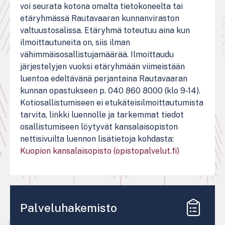
voi seurata kotona omalta tietokoneelta tai
etäryhmässä Rautavaaran kunnanviraston
valtuustosalissa. Etäryhmä toteutuu aina kun
ilmoittautuneita on, siis ilman
vähimmäisosallistujamäärää. Ilmoittaudu
järjestelyjen vuoksi etäryhmään viimeistään
luentoa edeltävänä perjantaina Rautavaaran
kunnan opastukseen p. 040 860 8000 (klo 9-14).
Kotiosallistumiseen ei etukäteisilmoittautumista
tarvita, linkki luennolle ja tarkemmat tiedot
osallistumiseen löytyvät kansalaisopiston
nettisivuilta luennon lisätietoja kohdasta:
Kuopion kansalaisopisto (opistopalvelut.fi)
Palveluhakemisto