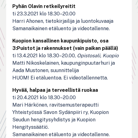
Pyhän Olavin retkeilyreitit
ti 23.3.2021 klo 18.30–20.00
Harri Ahonen, tietokirjailija ja luontokuvaaja
Samanaikainen etäluento ja videotallenne.
Kuopion kansallinen kaupunkipuisto, osa
3:Puistot ja rakennukset (vain paikan päällä)
ti 13.4.2021 klo 18.30–20.00,
Opistosali, Kuopio
Matti Nikoskelainen, kaupunginpuutarhuri ja
Aada Mustonen, suunnittelija
HUOM! Ei etäluentoa. Ei videotallennetta.
Hyvää, halpaa ja terveellistä ruokaa
ti 20.4.2021 klo 18.30–20.00
Mari Härkönen, ravitsemusterapeutti
Yhteistyössä Savon Sydänpiiri ry, Kuopion
Seudun hengitysyhdistys ja Kuopion
Hengityssäätiö.
Samanaikainen etäluento ja videotallenne.