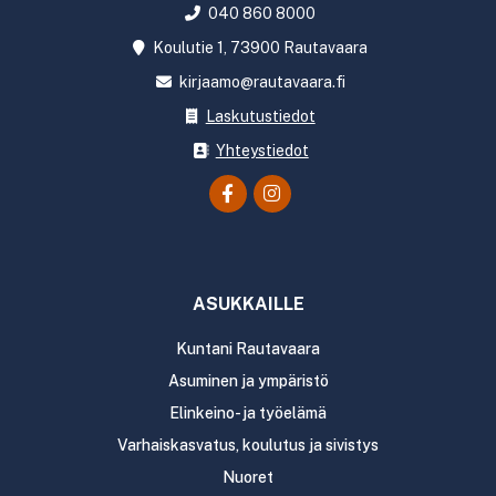
040 860 8000
Koulutie 1, 73900 Rautavaara
kirjaamo@rautavaara.fi
Laskutustiedot
Yhteystiedot
ASUKKAILLE
Kuntani Rautavaara
Asuminen ja ympäristö
Elinkeino- ja työelämä
Varhaiskasvatus, koulutus ja sivistys
Nuoret