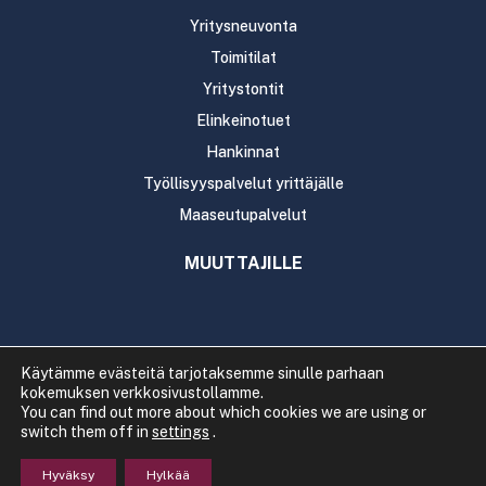
Yritysneuvonta
Toimitilat
Yritystontit
Elinkeinotuet
Hankinnat
Työllisyyspalvelut yrittäjälle
Maaseutupalvelut
MUUTTAJILLE
Käytämme evästeitä tarjotaksemme sinulle parhaan
kokemuksen verkkosivustollamme.
Copyright 2020 Rautavaaran kunta
You can find out more about which cookies we are using or
Tietosuoja
Saavutettavuus
switch them off in
settings
.
Hyväksy
Hylkää