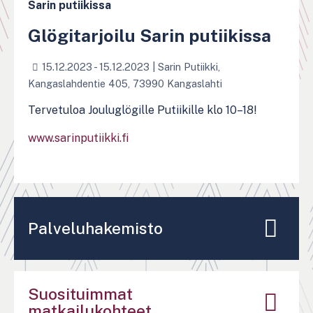
Sarin putiikissa
Glögitarjoilu Sarin putiikissa
15.12.2023 - 15.12.2023
|
Sarin Putiikki,
Kangaslahdentie 405, 73990 Kangaslahti
Tervetuloa Jouluglögille Putiikille klo 10–18!
www.sarinputiikki.fi
Palveluhakemisto
Suosituimmat
matkailukohteet