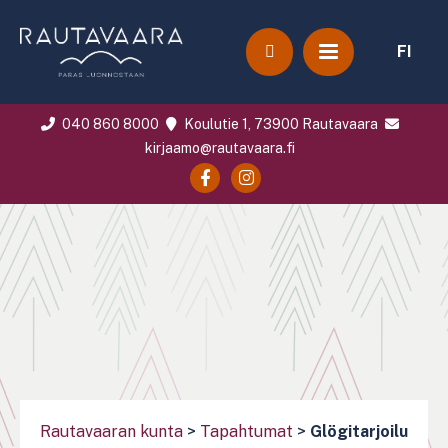
FI
040 860 8000
Koulutie 1, 73900 Rautavaara
kirjaamo@rautavaara.fi
Rautavaaran kunta
>
Tapahtumat
>
Glögitarjoilu