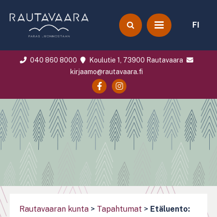
FI
040 860 8000
Koulutie 1, 73900 Rautavaara
kirjaamo@rautavaara.fi
Rautavaaran kunta
>
Tapahtumat
>
Etäluento: