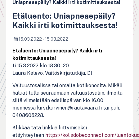
Uniapneaepäily? Kaikki irti kotimittauksesta!
Etäluento: Uniapneaepäily?
Kaikki irti kotimittauksesta!
15.03.2022 - 15.03.2022
Etäluento: Uniapneaepäily? Kaikki irti
kotimittauksesta!
ti 15.3.2022 klo 18.30–20
Laura Kalevo, Väitöskirjatutkija, DI
Valtuustosalissa tai omalta kotikoneelta. Mikäli
haluat tulla seuraamaan valtuustosaliin, ilmoita
siitä viimeistään edellispäivän klo 16.00
mennessä kirsi.karvinen@rautavaara.fi tai puh.
0408608228.
Klikkaa tätä linkkiä liittymiseksi
etäyhteyteen
https://kol.adobeconnect.com/luentoku