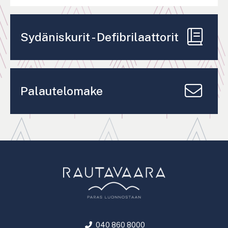
Sydäniskurit - Defibrilaattorit
Palautelomake
040 860 8000