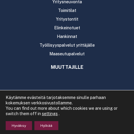
Yritysneuvonta
Toimitilat
Yritystontit
Elinkeinotuet
Hankinnat
Työllisyyspalvelut yrittäjälle
Maaseutupalvelut
MUUTTAJILLE
Käytämme evästeitä tarjotaksemme sinulle parhaan
kokemuksen verkkosivustollamme.
Copyright 2020 Rautavaaran kunta
You can find out more about which cookies we are using or
Tietosuoja
Saavutettavuus
switch them off in
settings
.
Hyväksy
Hylkää