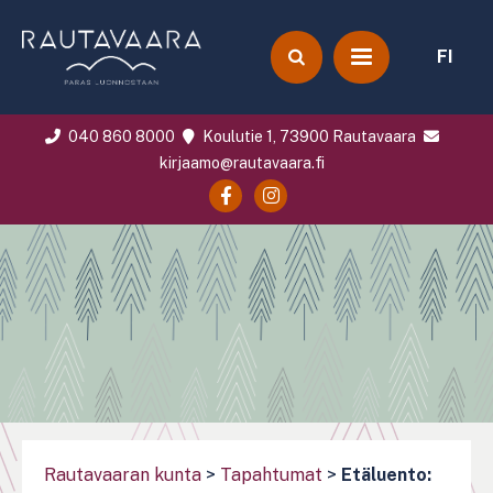
FI
040 860 8000
Koulutie 1, 73900 Rautavaara
kirjaamo@rautavaara.fi
Rautavaaran kunta
>
Tapahtumat
>
Etäluento: