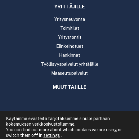
YRITTÄJILLE
Yritysneuvonta
Toimitilat
Yritystontit
Elinkeinotuet
Hankinnat
Työllisyyspalvelut yrittäjälle
Maaseutupalvelut
MUUTTAJILLE
Käytämme evästeitä tarjotaksemme sinulle parhaan
kokemuksen verkkosivustollamme.
Copyright 2020 Rautavaaran kunta
You can find out more about which cookies we are using or
Tietosuoja
Saavutettavuus
switch them off in
settings
.