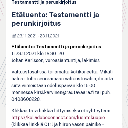
Testamentti ja perunkirjoitus
Etäluento: Testamentti ja
perunkirjoitus
23.11.2021 - 23.11.2021
Etäluento: Testamentti ja perunkirjoitus
ti 23.11.2021 klo 18.30–20
Johan Karlsson, veroasiantuntija, lakimies
Valtuustosalissa tai omalta kotikoneelta. Mikäli
haluat tulla seuraamaan valtuustosaliin, ilmoita
siitä viimeistään edellispäivän klo 16.00
mennessä kirsi.karvinen@rautavaara.fi tai puh.
0408608228.
Klikkaa tätä linkkiä liittymiseksi etäyhteyteen
https://kol.adobeconnect.com/luentokuopio
(klikkaa linkkiä Ctrl ja hiiren vasen painike –