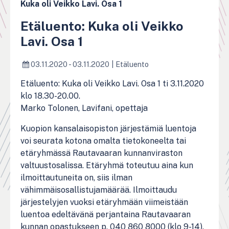
Kuka oli Veikko Lavi. Osa 1
Etäluento: Kuka oli Veikko
Lavi. Osa 1
03.11.2020 - 03.11.2020
|
Etäluento
Etäluento: Kuka oli Veikko Lavi. Osa 1 ti 3.11.2020
klo 18.30-20.00.
Marko Tolonen, Lavifani, opettaja
Kuopion kansalaisopiston järjestämiä luentoja
voi seurata kotona omalta tietokoneelta tai
etäryhmässä Rautavaaran kunnanviraston
valtuustosalissa. Etäryhmä toteutuu aina kun
ilmoittautuneita on, siis ilman
vähimmäisosallistujamäärää. Ilmoittaudu
järjestelyjen vuoksi etäryhmään viimeistään
luentoa edeltävänä perjantaina Rautavaaran
kunnan opastukseen p. 040 860 8000 (klo 9-14).