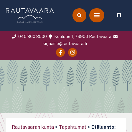
FI
040 860 8000
Koulutie 1, 73900 Rautavaara
kirjaamo@rautavaara.fi
Rautavaaran kunta
>
Tapahtumat
>
Etäluento: