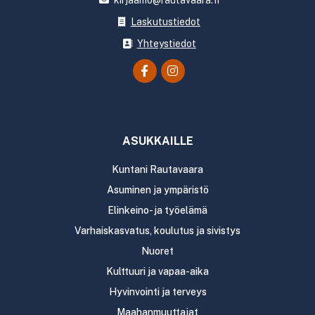
kirjaamo@rautavaara.fi
Laskutustiedot
Yhteystiedot
ASUKKAILLE
Kuntani Rautavaara
Asuminen ja ympäristö
Elinkeino- ja työelämä
Varhaiskasvatus, koulutus ja sivistys
Nuoret
Kulttuuri ja vapaa-aika
Hyvinvointi ja terveys
Maahanmuuttajat