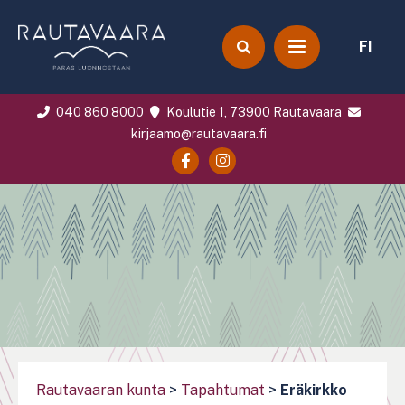
FI
040 860 8000
Koulutie 1, 73900 Rautavaara
kirjaamo@rautavaara.fi
Rautavaaran kunta
>
Tapahtumat
>
Eräkirkko