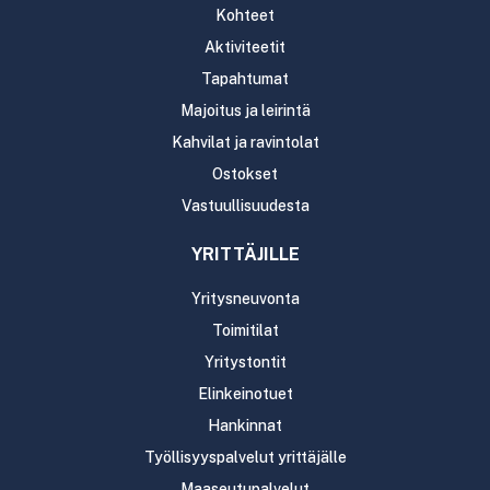
Kohteet
Aktiviteetit
Tapahtumat
Majoitus ja leirintä
Kahvilat ja ravintolat
Ostokset
Vastuullisuudesta
YRITTÄJILLE
Yritysneuvonta
Toimitilat
Yritystontit
Elinkeinotuet
Hankinnat
Työllisyyspalvelut yrittäjälle
Maaseutupalvelut