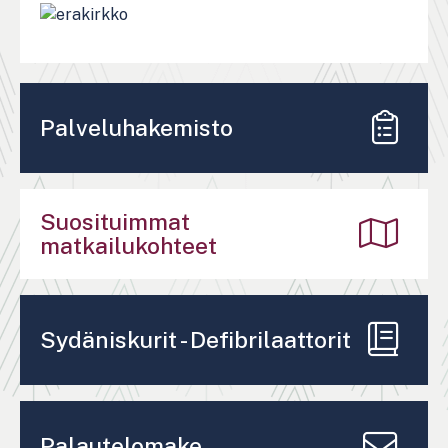
Palveluhakemisto
Suosituimmat
matkailukohteet
Sydäniskurit - Defibrilaattorit
Palautelomake