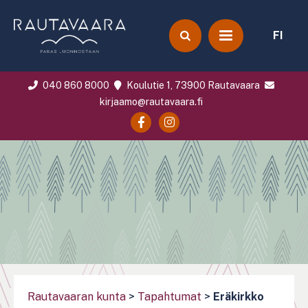
FI
040 860 8000
Koulutie 1, 73900 Rautavaara
kirjaamo@rautavaara.fi
Rautavaaran kunta
>
Tapahtumat
>
Eräkirkko