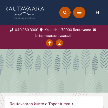
FI
040 860 8000
Koulutie 1, 73900 Rautavaara
kirjaamo@rautavaara.fi
Rautavaaran kunta
>
Tapahtumat
>