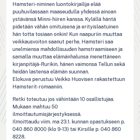
Hamsteri-niminen luontokirjailija elää
puuhuvilassaan maaseudulla yhdessä ainoan
ystävänsä Minni-hiiren kanssa. Kylällä häntä
pidetään vähän omituisena ja erityislaatuinen
hän totta tosiaan onkin! Kun naapuriin muuttaa
veikkausvoiton saanut perhe, Hamsteri saa
unelmiensa mahdollisuuden hamstraamiseen ja
samalla muuttaa elämänhalunsa menettäneen
kirjanpitäjä-Rurikin, hänen vaimonsa Tellun sekä
heidän lastensa elämän suunnan.
Elokuva perustuu Veikko Huovisen rakastettuun
Hamsterit-romaaniin.
Retki toteutuu jos vähintään 10 osallistujaa.
Mukaan mahtuu 50
ilmoittautumisjärjestyksessä.
Ilmoittaudu viim. ma 23.1. kunnan opastukseen p.
040 860 8000 (klo 9-13) tai Kirsille p. 040 860
8228.