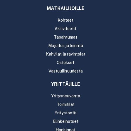
MATKAILIJOILLE
Kohteet
Aktiviteetit
Tapahtumat
Majoitus ja leirintä
Kahvilat ja ravintolat
Ostokset
Vastuullisuudesta
YRITTÄJILLE
Yritysneuvonta
Toimitilat
Yritystontit
Elinkeinotuet
Hankinnat