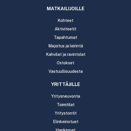
MATKAILIJOILLE
Kohteet
Aktiviteetit
Tapahtumat
Majoitus ja leirintä
Kahvilat ja ravintolat
Ostokset
Vastuullisuudesta
YRITTÄJILLE
Yritysneuvonta
Toimitilat
Yritystontit
Elinkeinotuet
Hankinnat