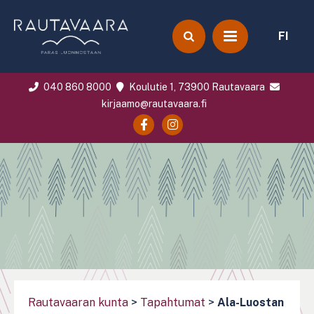
FI
040 860 8000
Koulutie 1, 73900 Rautavaara
kirjaamo@rautavaara.fi
Rautavaaran kunta
>
Tapahtumat
>
Ala-Luostan