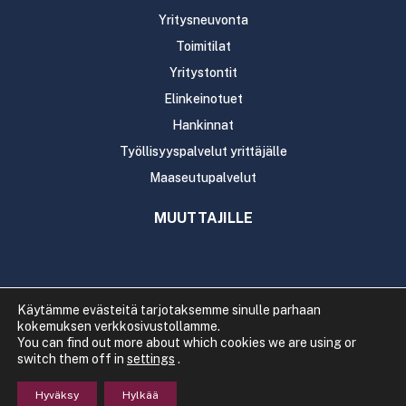
Yritysneuvonta
Toimitilat
Yritystontit
Elinkeinotuet
Hankinnat
Työllisyyspalvelut yrittäjälle
Maaseutupalvelut
MUUTTAJILLE
Käytämme evästeitä tarjotaksemme sinulle parhaan
kokemuksen verkkosivustollamme.
Copyright 2020 Rautavaaran kunta
You can find out more about which cookies we are using or
Tietosuoja
Saavutettavuus
switch them off in
settings
.
Hyväksy
Hylkää