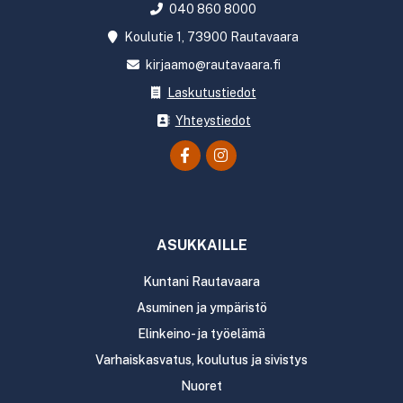
040 860 8000
Koulutie 1, 73900 Rautavaara
kirjaamo@rautavaara.fi
Laskutustiedot
Yhteystiedot
ASUKKAILLE
Kuntani Rautavaara
Asuminen ja ympäristö
Elinkeino- ja työelämä
Varhaiskasvatus, koulutus ja sivistys
Nuoret