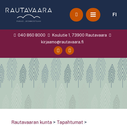
FI
040 860 8000
Koulutie 1, 73900 Rautavaara
kirjaamo@rautavaara.fi
Rautavaaran kunta
>
Tapahtumat
>