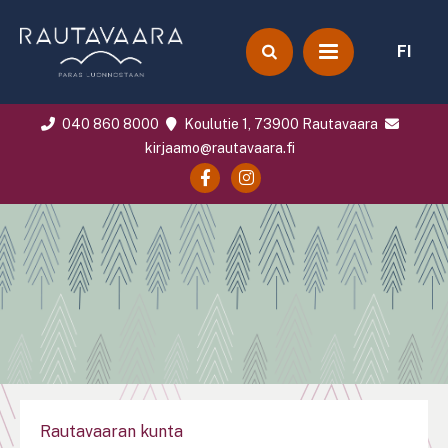
FI
040 860 8000
Koulutie 1, 73900 Rautavaara
kirjaamo@rautavaara.fi
Rautavaaran kunta