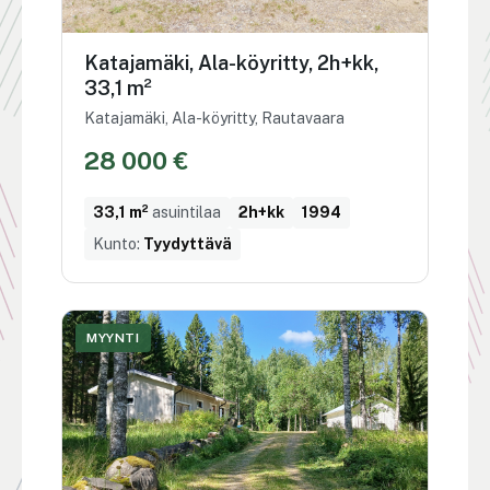
Katajamäki, Ala-köyritty, 2h+kk,
33,1 m²
Katajamäki, Ala-köyritty, Rautavaara
28 000 €
33,1 m²
asuintilaa
2h+kk
1994
Kunto:
Tyydyttävä
MYYNTI