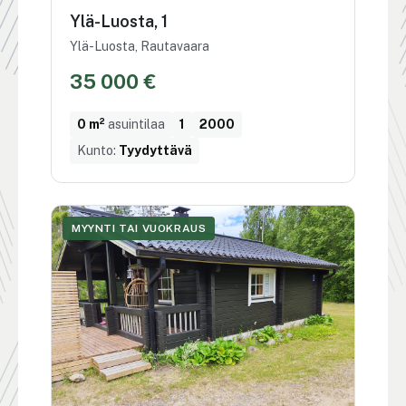
Ylä-Luosta, 1
Ylä-Luosta, Rautavaara
35 000 €
0 m²
asuintilaa
1
2000
Kunto:
Tyydyttävä
MYYNTI TAI VUOKRAUS