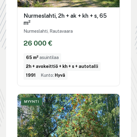
Nurmeslahti, 2h + ak + kh + s, 65
m²
Nurmeslahti, Rautavaara
26 000 €
65 m²
asuintilaa
2h + avokeittiö + kh + s + autotalli
1991
Kunto:
Hyvä
MYYNTI