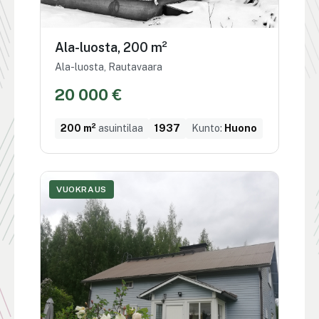
Ala-luosta, 200 m²
Ala-luosta, Rautavaara
20 000 €
200 m²
asuintilaa
1937
Kunto:
Huono
VUOKRAUS