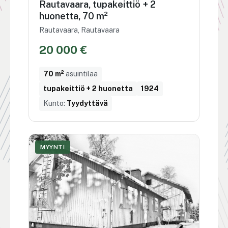
Rautavaara, tupakeittiö + 2
huonetta, 70 m²
Rautavaara, Rautavaara
20 000 €
70 m²
asuintilaa
tupakeittiö + 2 huonetta
1924
Kunto:
Tyydyttävä
MYYNTI