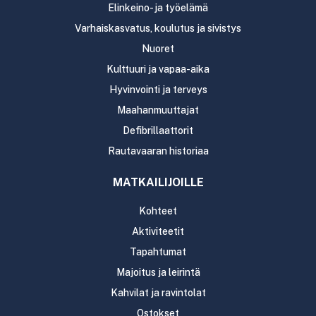
Elinkeino- ja työelämä
Varhaiskasvatus, koulutus ja sivistys
Nuoret
Kulttuuri ja vapaa-aika
Hyvinvointi ja terveys
Maahanmuuttajat
Defibrillaattorit
Rautavaaran historiaa
MATKAILIJOILLE
Kohteet
Aktiviteetit
Tapahtumat
Majoitus ja leirintä
Kahvilat ja ravintolat
Ostokset