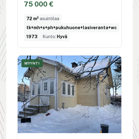
75 000 €
72 m²
asuintilaa
tk+mh+s+ph+pukuhuone+lasiveranta+wc
1973
Kunto:
Hyvä
MYYNTI