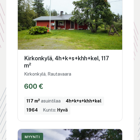
Kirkonkylä, 4h+k+s+khh+kel, 117
m²
Kirkonkylä, Rautavaara
600 €
117 m²
asuintilaa
4h+k+s+khh+kel
1964
Kunto:
Hyvä
MYYNTI