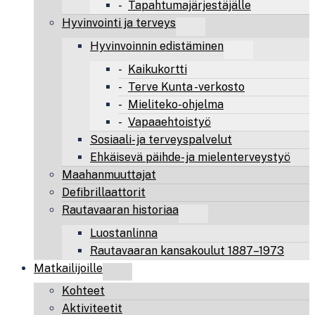
Tapahtumajärjestäjälle
Hyvinvointi ja terveys
Hyvinvoinnin edistäminen
Kaikukortti
Terve Kunta -verkosto
Mieliteko-ohjelma
Vapaaehtoistyö
Sosiaali- ja terveyspalvelut
Ehkäisevä päihde- ja mielenterveystyö
Maahanmuuttajat
Defibrillaattorit
Rautavaaran historiaa
Luostanlinna
Rautavaaran kansakoulut 1887–1973
Matkailijoille
Kohteet
Aktiviteetit