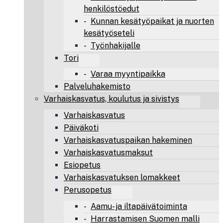
henkilöstöedut
Kunnan kesätyöpaikat ja nuorten
kesätyöseteli
Työnhakijalle
Tori
Varaa myyntipaikka
Palveluhakemisto
Varhaiskasvatus, koulutus ja sivistys
Varhaiskasvatus
Päiväkoti
Varhaiskasvatuspaikan hakeminen
Varhaiskasvatusmaksut
Esiopetus
Varhaiskasvatuksen lomakkeet
Perusopetus
Aamu- ja iltapäivätoiminta
Harrastamisen Suomen malli