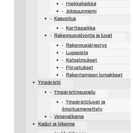
Hiekkahäikkä
Jokisuunniemi
Kaavoitus
Karttapaikka
Rakennusvalvonta ja luvat
Rakennusjärjestys
Lupapiste
Katselmukset
Piirustukset
Rakentamisen lomakkeet
Ympäristö
Ympäristönsuojelu
Ympäristöluvat ja
ilmoitusmenettely
Venevalkama
Kadut ja liikenne