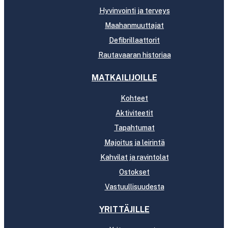
Hyvinvointi ja terveys
Maahanmuuttajat
Defibrillaattorit
Rautavaaran historiaa
MATKAILIJOILLE
Kohteet
Aktiviteetit
Tapahtumat
Majoitus ja leirintä
Kahvilat ja ravintolat
Ostokset
Vastuullisuudesta
YRITTÄJILLE