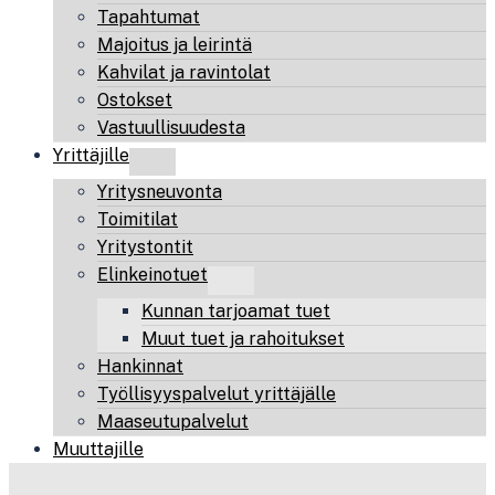
Tapahtumat
Majoitus ja leirintä
Kahvilat ja ravintolat
Ostokset
Vastuullisuudesta
Yrittäjille
Yritysneuvonta
Toimitilat
Yritystontit
Elinkeinotuet
Kunnan tarjoamat tuet
Muut tuet ja rahoitukset
Hankinnat
Työllisyyspalvelut yrittäjälle
Maaseutupalvelut
Muuttajille