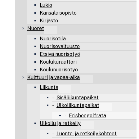
Lukio
Kansalaisopisto
Kirjasto
Nuoret
Nuorisotila
Nuorisovaltuusto
Etsivä nuorisotyö
Koulukuraattori
Koulunuorisotyö
Kulttuuri ja vapaa-aika
Liikunta
Sisäliikuntapaikat
Ulkoliikuntapaikat
Frisbeegolfrata
Ulkoilu ja retkeily
Luonto- ja retkeilykohteet