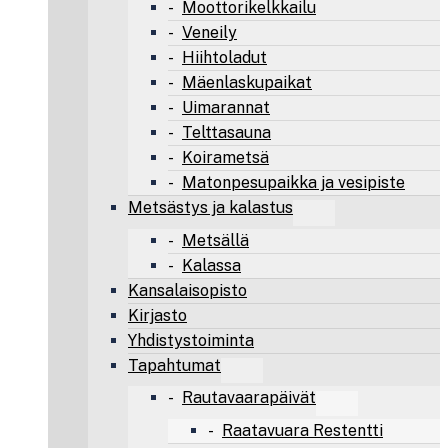
Moottorikelkkailu
Veneily
Hiihtoladut
Mäenlaskupaikat
Uimarannat
Telttasauna
Koirametsä
Matonpesupaikka ja vesipiste
Metsästys ja kalastus
Metsällä
Kalassa
Kansalaisopisto
Kirjasto
Yhdistystoiminta
Tapahtumat
Rautavaarapäivät
Raatavuara Restentti