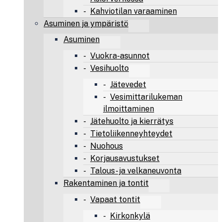
Kahviotilan varaaminen
Asuminen ja ympäristö
Asuminen
Vuokra-asunnot
Vesihuolto
Jätevedet
Vesimittarilukeman
ilmoittaminen
Jätehuolto ja kierrätys
Tietoliikenneyhteydet
Nuohous
Korjausavustukset
Talous- ja velkaneuvonta
Rakentaminen ja tontit
Vapaat tontit
Kirkonkylä