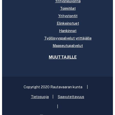
Yritysneuvonta
Toimitilat
Yritystontit
Elinkeinotuet
Hankinnat
Työllisyyspalvelut yrittäjälle
Maaseutupalvelut
MUUTTAJILLE
Copyright 2020 Rautavaaran kunta
|
Tietosuoja
|
Saavutettavuus
|