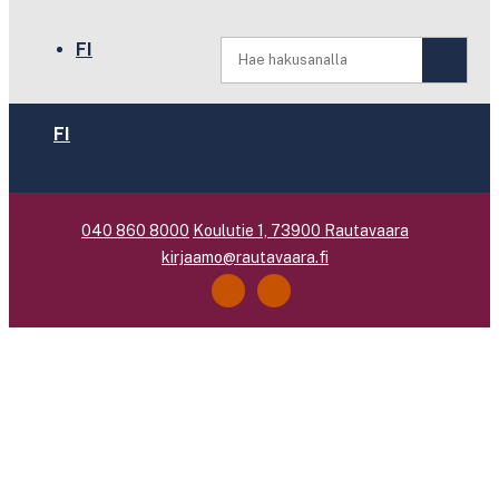
FI
FI
040 860 8000
Koulutie 1, 73900 Rautavaara
kirjaamo@rautavaara.fi