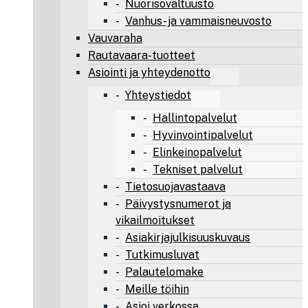
Nuorisovaltuusto
Vanhus- ja vammaisneuvosto
Vauvaraha
Rautavaara-tuotteet
Asiointi ja yhteydenotto
Yhteystiedot
Hallintopalvelut
Hyvinvointipalvelut
Elinkeinopalvelut
Tekniset palvelut
Tietosuojavastaava
Päivystysnumerot ja
vikailmoitukset
Asiakirjajulkisuuskuvaus
Tutkimusluvat
Palautelomake
Meille töihin
Asioi verkossa