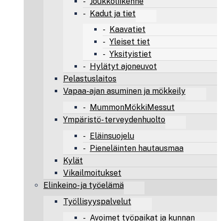
Joukkoliikenne
Kadut ja tiet
Kaavatiet
Yleiset tiet
Yksityistiet
Hylätyt ajoneuvot
Pelastuslaitos
Vapaa-ajan asuminen ja mökkeily
MummonMökkiMessut
Ympäristö- terveydenhuolto
Eläinsuojelu
Pieneläinten hautausmaa
Kylät
Vikailmoitukset
Elinkeino- ja työelämä
Työllisyyspalvelut
Avoimet työpaikat ja kunnan