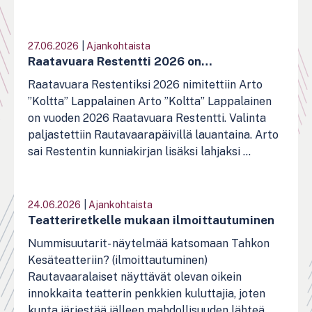
27.06.2026
|
Ajankohtaista
Raatavuara Restentti 2026 on…
Raatavuara Restentiksi 2026 nimitettiin Arto
”Koltta” Lappalainen Arto ”Koltta” Lappalainen
on vuoden 2026 Raatavuara Restentti. Valinta
paljastettiin Rautavaarapäivillä lauantaina. Arto
sai Restentin kunniakirjan lisäksi lahjaksi ...
24.06.2026
|
Ajankohtaista
Teatteriretkelle mukaan ilmoittautuminen
Nummisuutarit- näytelmää katsomaan Tahkon
Kesäteatteriin? (ilmoittautuminen)
Rautavaaralaiset näyttävät olevan oikein
innokkaita teatterin penkkien kuluttajia, joten
kunta järjestää jälleen mahdollisuuden lähteä ...