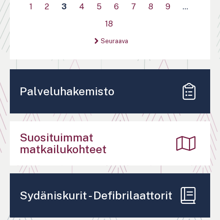
1
2
3
4
5
6
7
8
9
…
18
Seuraava
Palveluhakemisto
Suosituimmat
matkailukohteet
Sydäniskurit - Defibrilaattorit