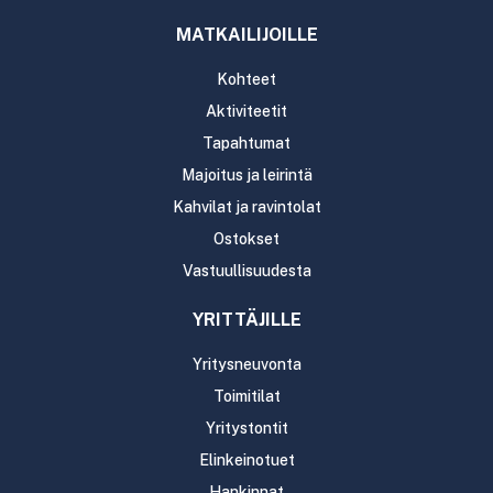
MATKAILIJOILLE
Kohteet
Aktiviteetit
Tapahtumat
Majoitus ja leirintä
Kahvilat ja ravintolat
Ostokset
Vastuullisuudesta
YRITTÄJILLE
Yritysneuvonta
Toimitilat
Yritystontit
Elinkeinotuet
Hankinnat