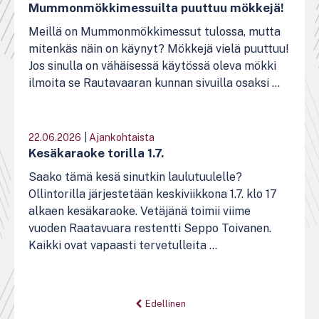
Mummonmökkimessuilta puuttuu mökkejä!
Meillä on Mummonmökkimessut tulossa, mutta
mitenkäs näin on käynyt? Mökkejä vielä puuttuu!
Jos sinulla on vähäisessä käytössä oleva mökki
ilmoita se Rautavaaran kunnan sivuilla osaksi ...
22.06.2026
|
Ajankohtaista
Kesäkaraoke torilla 1.7.
Saako tämä kesä sinutkin laulutuulelle?
Ollintorilla järjestetään keskiviikkona 1.7. klo 17
alkaen kesäkaraoke. Vetäjänä toimii viime
vuoden Raatavuara restentti Seppo Toivanen.
Kaikki ovat vapaasti tervetulleita ...
Sivutus
Edellinen