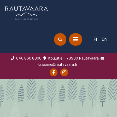
FI
EN
040 860 8000
Koulutie 1, 73900 Rautavaara
kirjaamo@rautavaara.fi