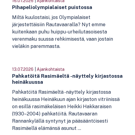
16.07.2026
|
Ajankohtaista
Pihapeliolympialaiset puistossa
Miltä kuulostaisi, jos Olympialaiset
järjestettäisiin Rautavaaralla? Nyt emme
kuitenkaan puhu huippu-urheilutasoisesta
verenmaku suussa rehkimisestä, vaan jostain
vieläkin paremmasta.
13.07.2026
|
Ajankohtaista
Pahkatöitä Rasimäeltä -näyttely kirjastossa
heinäkuussa
Pahkatöitä Rasimäeltä -näyttely kirjastossa
heinäkuussa Heinäkuun ajan kirjaston vitriinissä
on esillä rasimäkeläisen Heikki Hakkaraisen
(1930–2004) pahkatöitä. Rautavaaran
Rannankylällä syntynyt ja pääsääntöisesti
Rasimäellä elämänsä asunut ...