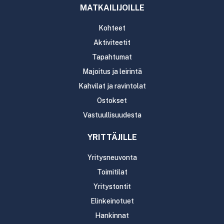
MATKAILIJOILLE
Kohteet
Aktiviteetit
Tapahtumat
Majoitus ja leirintä
Kahvilat ja ravintolat
Ostokset
Vastuullisuudesta
YRITTÄJILLE
Yritysneuvonta
Toimitilat
Yritystontit
Elinkeinotuet
Hankinnat