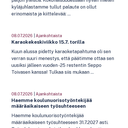
paljon yleisöä. Kokonaisuudessaan hyvän mielen
kyläjuhlastamme tullut palaute on ollut
erinomaista ja kiittelevää: ...
08.07.2026
|
Ajankohtaista
Karaokekeskiviikko 15.7. torilla
Kuun alussa pidetty karaoketapahtuma oli sen
verran suuri menestys, että päätimme ottaa sen
uusiksi jälleen vuoden -25 restentin Seppo
Toivasen kanssa! Tulkaa siis mukaan ...
08.07.2026
|
Ajankohtaista
Haemme koulunuorisotyöntekijää
määräaikaiseen työsuhteeseen
Haemme koulunuorisotyöntekijää
määräaikaiseen työsuhteeseen 31.7.2027 asti.