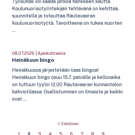
Työsuhde voi saada jatkoa hankkeen kautta.
Koulunuorisotyöntekijän tehtävänä on kehittää,
suunnitella ja toteuttaa Rautavaaran
koulunuorisotyötä. Tavoitteena on tukea nuorten
...
08.07.2026
|
Ajankohtaista
Heinäkuun bingo
Heinäkuussa järjestetään taas bingoa!
Heinäkuun bingo osuu 15.7. päivälle ja kellonaika
on tuttuun tyylin 12.00 Rautavaaran kunnantalon
kahviotilassa. Osallistuminen on ilmaista ja kaikki
ovat ...
Sivutus
Edellinen
1
2
3
4
5
6
7
8
9
…